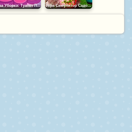
Игра Уборка: Туалет Принцессы
Игра Симулятор Садовника