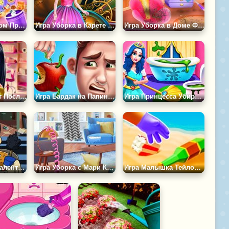
Игра Убираем Дом Принцессы
Игра Уборка в Карете Принцессы
Игра Уборка в Доме Феи
Жасмин Убирает После Вечеринки
Игра Бардак на Папину Голову
Игра Принцесса Убирает в Доме
Игра Виктор и Валентино: Челлендж по Уборке
Игра Уборка с Мари Кондо
Игра Малышка Тейлор Убирает на Пляже