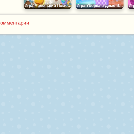
Игра Маленький Помощник в Семье Суперменов
Игра Уборка в Доме Выпускниц
Комментарии