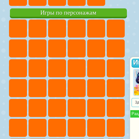
Игры по персонажам
И
З
Раз