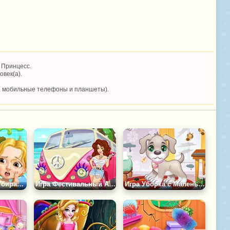
 Принцесс.
овек(а).
, мобильные телефоны и планшеты).
Игра Малышка Убирает в Отеле
Игра Фестивальный Автобус: Ремонт
Игра Уборка с Маленьким Щенком