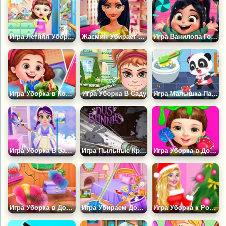
Игра Летняя Уборка Милашки
Жасмин Убирает После Вечеринки
Игра Ванилопа Готовиться ко Дню Рождения
Игра Уборка в Комнате Принцессы
Игра Уборка В Саду
Игра Малышка Панда Убирает в Доме
Игра Уборка В Замке Мечты Вайолет
Игра Пыльные Кролики
Игра Уборка в Доме Милашки
Игра Уборка в Доме Феи
Игра Убираем Дом Принцессы
Игра Уборка к Рождеству