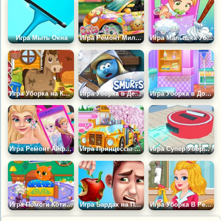
Игра Мыть Окна
Игра Ремонт Милой Машинки
Игра Малышка Убирает в Доме
Игра Уборка на Конной Ферме
Игра Уборка в Деревне Смурфиков
Игра Уборка в Доме Выпускниц
Игра Ремонт Айфона 10
Игра Принцессы Убирают в Школе
Игра Супер Уборщик
Игра Помоги Котику Бубу Убраться в Доме
Игра Бардак на Папину Голову
Игра Уборка В Ресторане