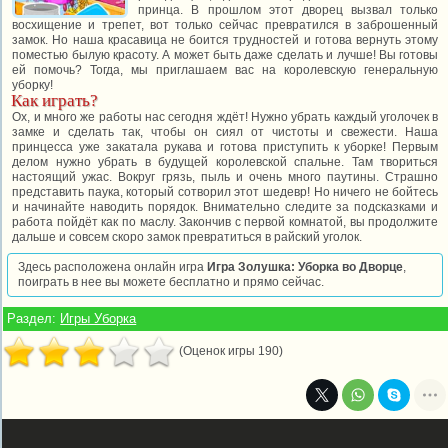
принца. В прошлом этот дворец вызвал только
восхищение и трепет, вот только сейчас превратился в заброшенный
замок. Но наша красавица не боится трудностей и готова вернуть этому
поместью былую красоту. А может быть даже сделать и лучше! Вы готовы
ей помочь? Тогда, мы приглашаем вас на королевскую генеральную
уборку!
Как играть?
Ох, и много же работы нас сегодня ждёт! Нужно убрать каждый уголочек в
замке и сделать так, чтобы он сиял от чистоты и свежести. Наша
принцесса уже закатала рукава и готова приступить к уборке! Первым
делом нужно убрать в будущей королевской спальне. Там твориться
настоящий ужас. Вокруг грязь, пыль и очень много паутины. Страшно
представить паука, который сотворил этот шедевр! Но ничего не бойтесь
и начинайте наводить порядок. Внимательно следите за подсказками и
работа пойдёт как по маслу. Закончив с первой комнатой, вы продолжите
дальше и совсем скоро замок превратиться в райский уголок.
Здесь расположена онлайн игра
Игра Золушка: Уборка во Дворце
,
поиграть в нее вы можете бесплатно и прямо сейчас.
Раздел:
Игры Уборка
(Оценок игры 190)