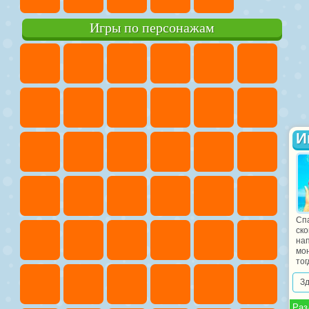
Игры по персонажам
И
Сп
ско
на
мо
тог
З
Раз