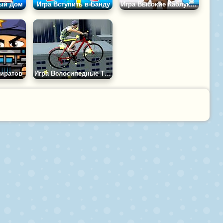
ный Дом
Игра Вступить в Банду
Игра Высокие Каблуки с Животными
иратов
Игра Велосипедные Трюки на Крыше