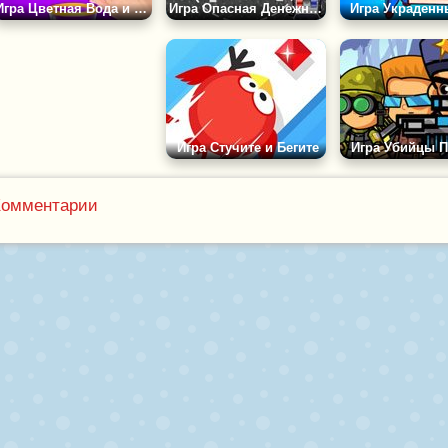
Игра Цветная Вода и Булавка
Игра Опасная Денежная Дорога
Игра Украден
Игра Стучите и Бегите
Игра Убийцы П
Комментарии