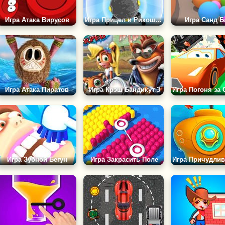
Игра Атака Вирусов
Игра Прицел и Рикошет 2
Игра Санд Б
Игра Атака Пиратов
Игра Крэш Бандикут 3
Игра Зубной Бегун
Игра Закрасить Поле