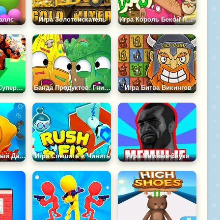
аллс
Игра Золотоискатель
Игра Король Бекон Против Веганов
Игра Погоня за Суперкаром
Банда Продуктов: Гнилая Эстафета
Игра Битва Викингов
Игра Причудливый Дайвер
Игра Спешить и Чинить
Игра Мемные Звуки