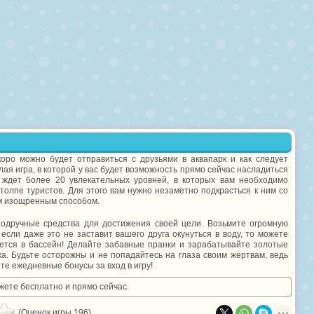
коро можно будет отправиться с друзьями в аквапарк и как следует
лая игра, в которой у вас будет возможность прямо сейчас насладиться
ждет более 20 увлекательных уровней, в которых вам необходимо
толпе туристов. Для этого вам нужно незаметно подкрасться к ним со
ым изощренным способом.
одручные средства для достижения своей цели. Возьмите огромную
 если даже это не заставит вашего друга окунуться в воду, то можете
нется в бассейн! Делайте забавные пранки и зарабатывайте золотые
а. Будьте осторожны и не попадайтесь на глаза своим жертвам, ведь
те ежедневные бонусы за вход в игру!
ожете бесплатно и прямо сейчас.
(Оценок игры 196)