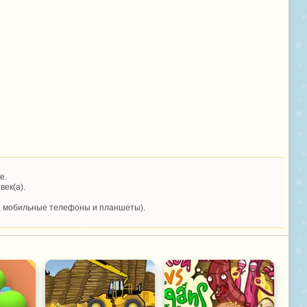
е.
век(а).
, мобильные телефоны и планшеты).