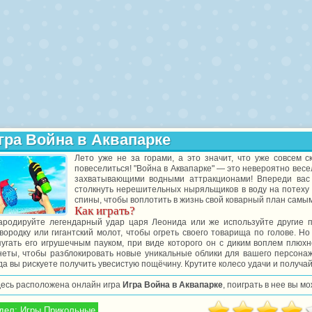
гра Война в Аквапарке
Лето уже не за горами, а это значит, что уже совсем с
повеселиться! "Война в Аквапарке" — это невероятно весе
захватывающими водными аттракционами! Впереди вас 
столкнуть нерешительных ныряльщиков в воду на потеху 
спины, чтобы воплотить в жизнь свой коварный план сам
Как играть?
ародируйте легендарный удар царя Леонида или же используйте другие п
вородку или гигантский молот, чтобы огреть своего товарища по голове. Но
пугать его игрушечным пауком, при виде которого он с диким воплем плюх
неты, чтобы разблокировать новые уникальные облики для вашего персонаж
да вы рискуете получить увесистую пощёчину. Крутите колесо удачи и получай
десь расположена онлайн игра
Игра Война в Аквапарке
, поиграть в нее вы м
дел:
Игры Прикольные