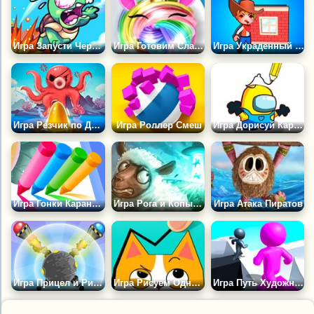
Игра Запусти Черепаху
Игра Готовим Слайм с Единорогами 2
Игра Украденный Дом
Игра Резчик по Дереву
Игра Роллер Смеш
Игра Дорисуй Картинку
Игра Гонки Карандашей
Игра Рога и Копыта: Схватка
Игра Атака Пиратов
Игра Прицел и Рикошет 2
Игра Рисуем Одной Линией
Игра Путь Художника