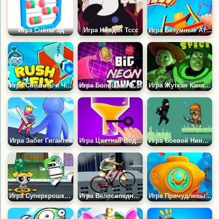
Игра Счёты 3Д
Игра Ниндзя Тссс
Игра Безумные Аттракционы
Игра Спешить и Чинить
Игра Большая Неоновая Башня Против Крошечного Квадрата
Игра Жуткая Канализация
Игра Забег Гигантов
Игра Цветная Вода и Булавка
Игра Боевой Ниндзя
Игра Суперкрошки: Необычная Неделя
Игра Велосипедные Трюки на Крыше
Игра Причудливый Дайвер