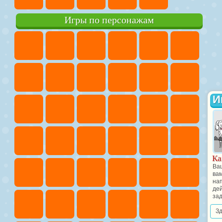
Игры по персонажам
И
Ка
Ва
ва
на
дей
зад
З