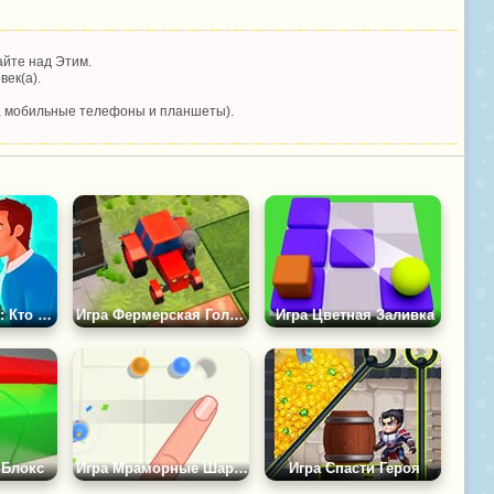
айте над Этим.
век(а).
, мобильные телефоны и планшеты).
Игра Braindom 2: Кто Лжет?
Игра Фермерская Головоломка
Игра Цветная Заливка
 Блокс
Игра Мраморные Шарики 3Д
Игра Спасти Героя