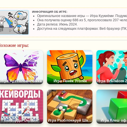
ИНФОРМАЦИЯ ОБ ИГРЕ:
Оригинальное название игры — Игра Куукиёми: Подум
Она получила оценку 686 из 5, проголосовало 207 чело
Дата релиза: Июнь 2024.
Доступна на следующих платформах: Веб браузер (ПК
охожие игры:
Игра Арт Головоломка
Игра Пенёк Уголёк
Кейворды Онлайн
Игра Разблокируй Шарик
Игра Клеш оф