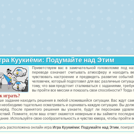
гра Куукиёми: Подумайте над Этим
Приветствуем вас в замечательной головоломке под наз
переводе означает считывать атмосферу и находить в
чувствовать настроение и предвидеть развитие событий
человечек, который подготовил для вас различные ситуаци
тому, что вам предстоит сталкиваться с заданиями, тре
вы пройти все миссии и показать свои способности? Тогда 
к играть?
ше задание находить решения в любой сложившейся ситуации. Вас ждут сам
м необходимо тщательно осматривать и оценивать каждую ситуацию. Вы долж
перёд. После принятого решения вы узнаете, будут ли персонажи удовл
ствий. Помните, если ваш ответ окажется неверным и вы займете последне
ание. Используйте свою сообразительность и чувство юмора, чтобы пройти в
десь расположена онлайн игра
Игра Куукиёми: Подумайте над Этим
, поигра