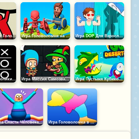
Игра Уникальная Головоломка: Спасительная Верёвка
Игра Головоломки на Платформе
Игра DOP Для Взрослых: Сотри, Дорисуй, Найди
Игра Крестики Нолики с Компьютером
Игра Миссия Самозванца
Игра Пустыня Кубиков Гобо
Игра Спасти Человека Сосиску
Игра Головоломка в Форме Животных