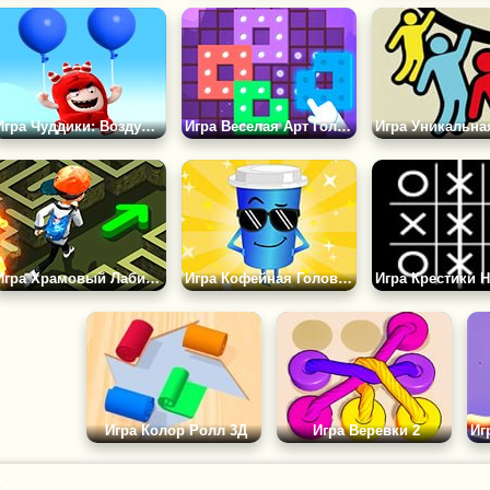
Игра Чуддики: Воздушные Шары
Игра Веселая Арт Головоломка
Игра Храмовый Лабиринт
Игра Кофейная Головоломка
Игра Колор Ролл 3Д
Игра Веревки 2