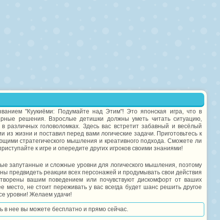
ванием "Куукиёми: Подумайте над Этим"! Это японская игра, что в
ерные решения. Взрослые детишки должны уметь читать ситуацию,
 в различных головоломках. Здесь вас встретит забавный и весёлый
и из жизни и поставил перед вами логические задачи. Приготовьтесь к
бующими стратегического мышления и креативного подхода. Сможете ли
приступайте к игре и опередите других игроков своими знаниями!
ые запутанные и сложные уровни для логического мышления, поэтому
ны предвидеть реакции всех персонажей и продумывать свои действия
етворены вашим поведением или почувствуют дискомфорт от ваших
е место, не стоит переживать у вас всегда будет шанс решить другое
се уровни! Желаем удачи!
ть в нее вы можете бесплатно и прямо сейчас.