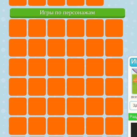
Игры по персонажам
И
все
З
Раз