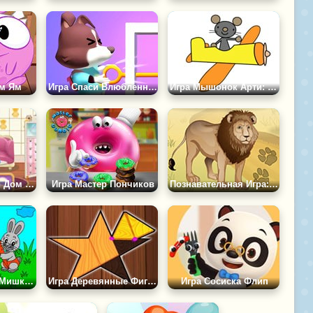
ям Ям
Игра Спаси Влюбленных Животных
Игра Мышонок Арти: Раскраски
Игра Кукольный Дом Мечты: Приключения
Игра Мастер Пончиков
Познавательная Игра: Чьи Следы
Игра Раскраска Мишка и Кролик
Игра Деревянные Фигуры
Игра Сосиска Флип