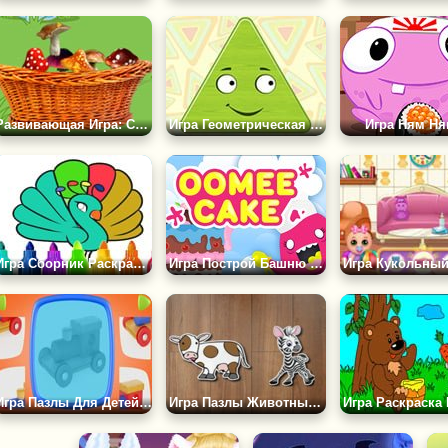
Развивающая Игра: Сложи В Корзинку
Игра Геометрическая Фигура Треугольник
Игра Ням Н
Игра Сборник Раскрасок с Животными
Игра Построй Башню из Тортов
Игра Пазлы Для Детей 4 Лет
Игра Пазлы Животных Для Детей 4 Лет