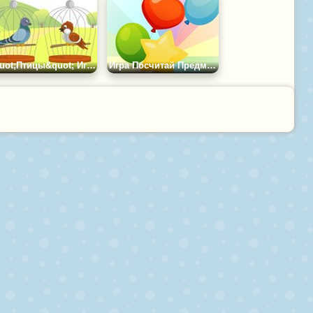
&quot;Птицы&quot; Игра 1
Игра Посчитай Предметы