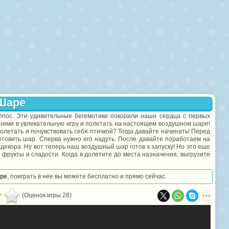
 Шаре
ппос. Эти удивительные бегемотики покорили наши сердца с первых
 ними в увлекательную игру и полетать на настоящем воздушном шаре!
полетать и почувствовать себя птичкой? Тогда давайте начинать! Перед
товить шар. Сперва нужно его надуть. После давайте поработаем на
декора. Ну вот теперь наш воздушный шар готов к запуску! Но это еще
 фрукты и сладости. Когда в долетите до места назначения, выгрузите
аре
, поиграть в нее вы можете бесплатно и прямо сейчас.
(Оценок игры 28)