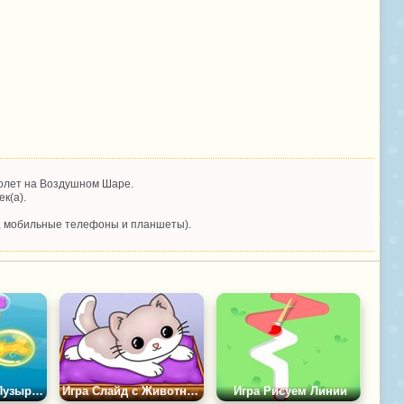
олет на Воздушном Шаре.
к(а).
, мобильные телефоны и планшеты).
Игра Фигуры в Пузырьках
Игра Слайд с Животными
Игра Рисуем Линии