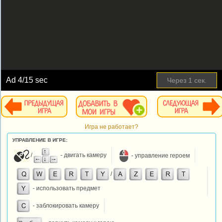
Ad
4
/15 sec
Через
1
сек.
Игра не работает?
УПРАВЛЕНИЕ В ИГРЕ:
/
- двигать камеру
- управление героем
/
- использовать предмет
- заблокировать камеру