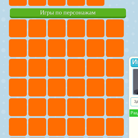
Игры по персонажам
И
З
Раз