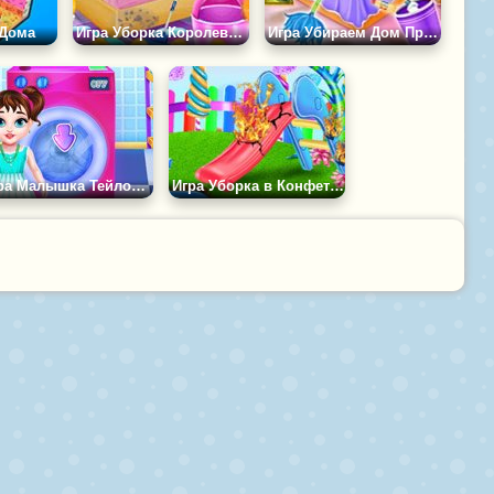
 Дома
Игра Уборка Королевского Дворца
Игра Убираем Дом Принцессы
Игра Малышка Тейлор Занимается Стиркой
Игра Уборка в Конфетном Саду