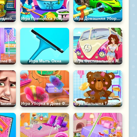
Игра Уборка В Ледяном Замке
Игра Принцесса Убирает в Доме
Игра Домашняя Уборка 3Д
Игра Уборка в Доме Выпускниц
Игра Мыть Окна
Игра Фестивальный Автобус: Ремонт
Игра Бардак на Папину Голову
Игра Уборка в Доме Феи
Игра Малышка Тэйлор Убирает