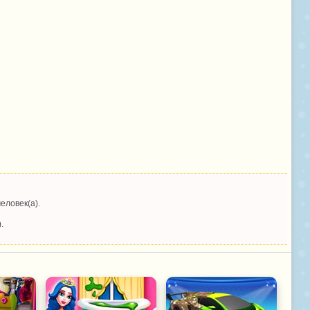
еловек(а).
.