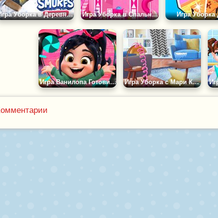
Игра Уборка в Деревне Смурфиков
Игра Уборка в Спальне Принцессы
Игра Уборка
Игра Ванилопа Готовиться ко Дню Рождения
Игра Уборка с Мари Кондо
Комментарии