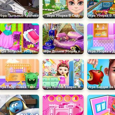
Игра Пыльные Кролики
Игра Уборка В Саду
Игра Золушка: Уборка во Дворце
Игра Делаем Уборку в Домике Феи
Игра Подготовка Тэйлор к Новорождённому
Игра Летняя Уборка Милашки