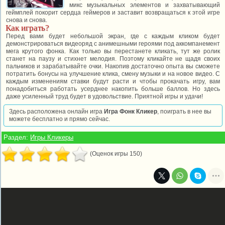
микс музыкальных элементов и захватывающий
геймплей покорит сердца геймеров и заставит возвращаться к этой игре
снова и снова.
Как играть?
Перед вами будет небольшой экран, где с каждым кликом будет
демонстрироваться видеоряд с анимешными героями под аккомпанемент
мега крутого фонка. Как только вы перестанете кликать, тут же ролик
станет на паузу и стихнет мелодия. Поэтому кликайте не щадя своих
пальчиков и зарабатывайте очки. Накопив достаточно опыта вы сможете
потратить бонусы на улучшение клика, смену музыки и на новое видео. С
каждым изменениям ставки будут расти и чтобы прокачать игру, вам
понадобиться работать усерднее накопить больше баллов. Но здесь
даже усиленный труд будет в удовольствие. Приятной игры и удачи!
Здесь расположена онлайн игра
Игра Фонк Кликер
, поиграть в нее вы
можете бесплатно и прямо сейчас.
Раздел:
Игры Кликеры
(Оценок игры 150)