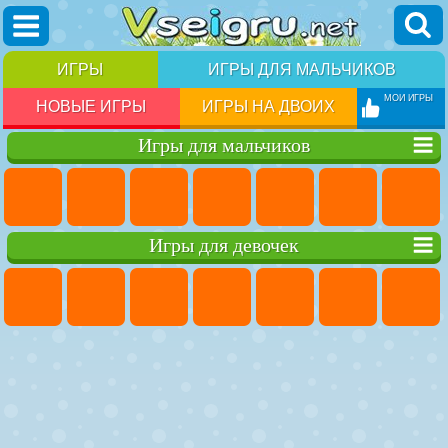
ИГРЫ
ИГРЫ ДЛЯ МАЛЬЧИКОВ
МОИ ИГРЫ
НОВЫЕ ИГРЫ
ИГРЫ НА ДВОИХ
Игры для мальчиков
Игры для девочек