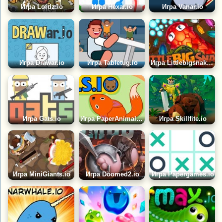
Игра Lordz.io
Игра Hexar.io
Игра Vanar.io
Игра Drawar.io
Игра Tabletug.io
Игра Littlebigsnake.io | Маленькая Большая Змейка ИО
Игра Gats.io
Игра PaperAnimals.io
Игра Skillfite.io
Игра MiniGiants.io
Игра Doomed2.io
Игра Papergames.io