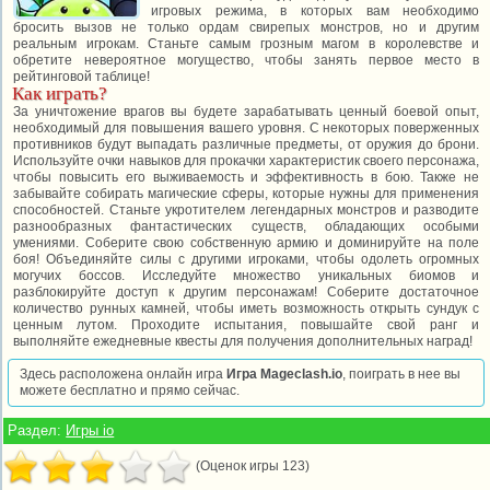
игровых режима, в которых вам необходимо
бросить вызов не только ордам свирепых монстров, но и другим
реальным игрокам. Станьте самым грозным магом в королевстве и
обретите невероятное могущество, чтобы занять первое место в
рейтинговой таблице!
Как играть?
За уничтожение врагов вы будете зарабатывать ценный боевой опыт,
необходимый для повышения вашего уровня. С некоторых поверженных
противников будут выпадать различные предметы, от оружия до брони.
Используйте очки навыков для прокачки характеристик своего персонажа,
чтобы повысить его выживаемость и эффективность в бою. Также не
забывайте собирать магические сферы, которые нужны для применения
способностей. Станьте укротителем легендарных монстров и разводите
разнообразных фантастических существ, обладающих особыми
умениями. Соберите свою собственную армию и доминируйте на поле
боя! Объединяйте силы с другими игроками, чтобы одолеть огромных
могучих боссов. Исследуйте множество уникальных биомов и
разблокируйте доступ к другим персонажам! Соберите достаточное
количество рунных камней, чтобы иметь возможность открыть сундук с
ценным лутом. Проходите испытания, повышайте свой ранг и
выполняйте ежедневные квесты для получения дополнительных наград!
Здесь расположена онлайн игра
Игра Mageclash.io
, поиграть в нее вы
можете бесплатно и прямо сейчас.
Раздел:
Игры io
(Оценок игры 123)