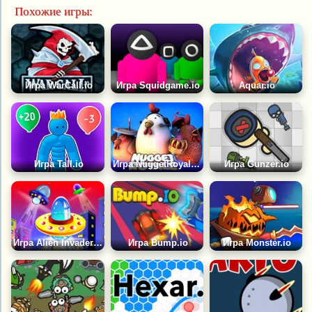
Похожие игры:
Игра WarCall.io
Игра Squidgame.io
Aquar.io
Игра Tall.io
Игра NuggetRoyale.io
Игра Gunzer.io
Игра Alien Invaders.io
Игра Bump.io
Игра Monster.io