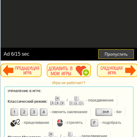
Ad
6
/15 sec
Пропустить
Игра не работает?
УПРАВЛЕНИЕ В ИГРЕ:
/
- передвижение
Классический режим:
- сменить заклинание
- бег
- прицеливание
- стрелять
- подобрать
/
- передвижение