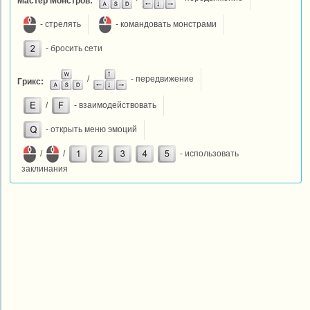
Мастер Монстров:
- стрелять
- командовать монстрами
- бросить сети
/
- передвижение
Грикс:
/
- взаимодействовать
- открыть меню эмоций
/
/
- использовать
заклинания