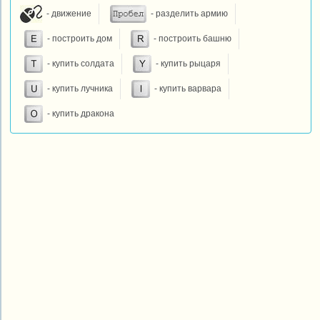
- движение
- разделить армию
- построить дом
- построить башню
- купить солдата
- купить рыцаря
- купить лучника
- купить варвара
- купить дракона