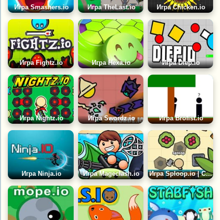
Игра Smashers.io
Игра TheLast.io
Игра Chicken.io
Игра Fightz.io
Игра Hexa.io
Игра Diep.io
Игра Nightz.io
Игра Swordz.io
Игра Brofist.io
Игра Ninja.io
Игра Mageclash.io
Игра Sploop.io | Сплуп.ио