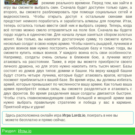
режиме реального времени. Перед тем, как зайти в
игру вы сможете выбрать скин. Сначала будет доступен только один, а
второго, вы сможете разблокировать при помощи социальных сетей и
видеохостинга. Чтобы открыть доступ к остальным скинами вам
предстоит немного поработать и заработать алмазы для покупки. Итак,
теперь осталось только ввести свой ник и выбрать сервер. Теперь, когда
всё готово можно смело отправляться на поле боя. Сначала вы будете
гордо ходить в одиночестве. Для начала лучше заняться сбором золотых
монет. Как только, вы накопите достаточную сумму, то сможете купить
несколько солдат в свою новую армию. Чтобы нанять рыцарей, лучников и
других воинов вам нужно построить небольшую базу и только тогда, вы
сможете купить новых воинов. У каждого воина есть свои особенности.
Например, солдаты очень сильны в ближнем бою, а лучники могут
атаковать на расстоянии. Также, в игре вы можете приобрести своего
личного дракона, но для этого нужно накопить пять тысяч монет. Базы
состоят из домов двух типов: домики и башни. На верху каждой башни
будут стоять четыре лучника, которые будут атаковать врагов, которые
посмеют приблизиться к вашей базе. Во время игры, вы должны избегать
армий, которые превышают по численности вашу армию. Как только ваша
армия приобретёт новые силы, вы сможете разделяться и атаковать с
двух фронтов. Во время разделения ваши солдаты двигаются быстрее.
Чтобы стать главнокомандующим самой большой и мощной армии вам
нужно выбрать правильную стратегию и победа у вас в кармане.
Приятной игры и удачи!
Здесь расположена онлайн игра
Игра Lordz.io
, поиграть в нее вы
можете бесплатно и прямо сейчас.
Раздел:
Игры io