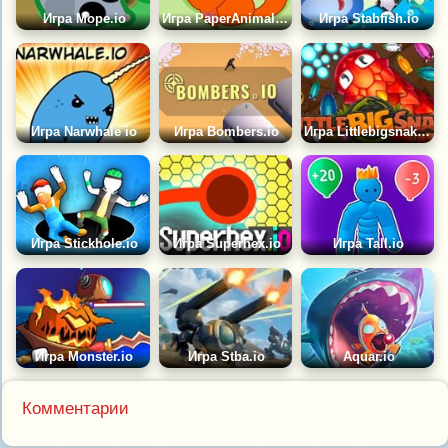
Игра Mope.io
Игра PaperAnimals.io
Игра Stabfish.io
Игра Narwhale io
Игра Bombers.io
Игра Littlebigsnake.io | Маленькая Большая Змейка ИО
Игра Stickhole.io
Игра Superhex.io
Игра Tall.io
Игра Monster.io
Игра Stba.io
Aquar.io
Комментарии