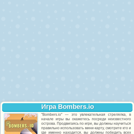
Игра Bombers.io
"Bombers.io" — это увлекательная стрелялка, в
начале игры вы окажетесь посреди неизвестного
острова. Продвигаясь по игре, вы должны научиться
правильно использовать мини-карту, смотрите кто и
где именно находится, вы должны победить всех