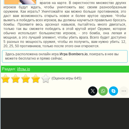
врагов на карте. В окрестностях множество других
игроков будут ждать, чтобы уничтожить вас своим разнообразным
оружием. Как играть? Уничтожайте как можно больше противников, это
даст вам возможность открыть новое и более крутое оружие. Чтобы
выжить и победить всех игроков, вы должны научиться правильно бросать
бомбы. Проявите весь арсенал навыков, пытайтесь много двигаться,
только так вы сможете победить в этой крутой игре! Оружие, которое
обычно использует большинство игроков, - это бомба, она легкая и
мощная, а это лучший элемент, чтобы убить врага. Всего будет доступно
5 разных по мощность оружия, чтобы их получить, вам нужно убить: 12,
20, 25, 50 противников, только после этого они откроются.
Здесь расположена онлайн игра
Игра Bombers.io
, поиграть в нее вы
можете бесплатно и прямо сейчас.
Раздел:
Игры io
(Оценок игры 645)