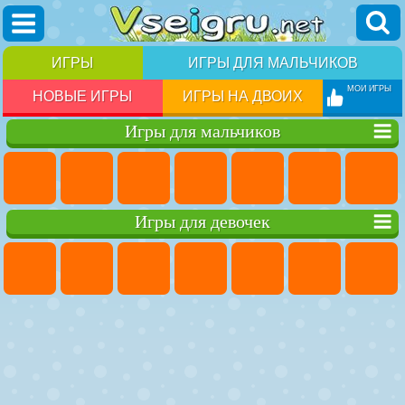
ИГРЫ
ИГРЫ ДЛЯ МАЛЬЧИКОВ
МОИ ИГРЫ
НОВЫЕ ИГРЫ
ИГРЫ НА ДВОИХ
Игры для мальчиков
Игры для девочек