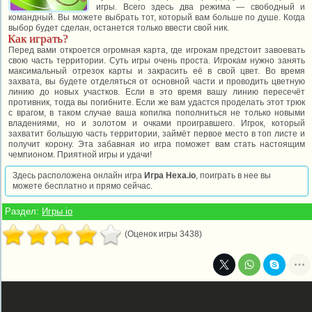
игры. Всего здесь два режима — свободный и
командный. Вы можете выбрать тот, который вам больше по душе. Когда
выбор будет сделан, останется только ввести свой ник.
Как играть?
Перед вами откроется огромная карта, где игрокам предстоит завоевать
свою часть территории. Суть игры очень проста. Игрокам нужно занять
максимальный отрезок карты и закрасить её в свой цвет. Во время
захвата, вы будете отделяться от основной части и проводить цветную
линию до новых участков. Если в это время вашу линию пересечёт
противник, тогда вы погибните. Если же вам удастся проделать этот трюк
с врагом, в таком случае ваша копилка пополниться не только новыми
владениями, но и золотом и очками проигравшего. Игрок, который
захватит большую часть территории, займёт первое место в топ листе и
получит корону. Эта забавная ио игра поможет вам стать настоящим
чемпионом. Приятной игры и удачи!
Здесь расположена онлайн игра
Игра Hexa.io
, поиграть в нее вы
можете бесплатно и прямо сейчас.
Раздел:
Игры io
(Оценок игры 3438)