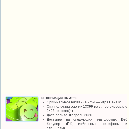
ИНФОРМАЦИЯ ОБ ИГРЕ:
Оригинальное название игры — Игра Hexa.io.
Она получила оценку 13399 из 5, проголосовало
3438 человек(а).
Дата релиза: Февраль 2020.
Доступна на следующих платформах: Веб
браузер (ПК, мобильные телефоны и
планшеты).