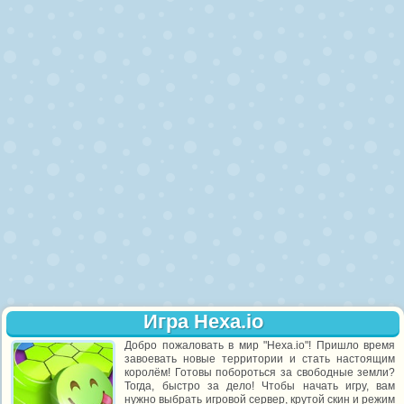
Игра Hexa.io
Добро пожаловать в мир "Hexa.io"! Пришло время
завоевать новые территории и стать настоящим
королём! Готовы побороться за свободные земли?
Тогда, быстро за дело! Чтобы начать игру, вам
нужно выбрать игровой сервер, крутой скин и режим