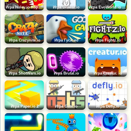
Игра Holey.io Королевская Битва
Игра Drawar.io
Игра EvoWorld.io (FlyOrDie.io)
Игра Crazynite.io
Игра Гуси.ио
Игра Fightz.io
Игра ShotWars.io
Игра Brutal.io
Игра Creatur. io
Игра Paper.io 2
Игра Gats.io
Игра Defly.io