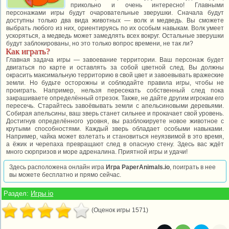
прикольно и очень интересно! Главными
персонажами игры будут очаровательные зверушки. Сначала будут
доступны только два вида животных — волк и медведь. Вы сможете
выбрать любого из них, ориентируясь по их особым навыкам. Волк умеет
ускоряться, а медведь может замедлять всех вокруг. Остальные зверушки
будут заблокированы, но это только вопрос времени, не так ли?
Как играть?
Главная задача игры — завоевание территории. Ваш персонаж будет
двигаться по карте и оставлять за собой цветной след. Вы должны
окрасить максимальную территорию в свой цвет и завоевывать вражеские
земли. Но будьте осторожны и соблюдайте правила игры, чтобы не
проиграть. Например, нельзя пересекать собственный след пока
закрашиваете определённый отрезок. Также, не дайте другим игрокам его
пересечь. Старайтесь завоёвывать земли с апельсиновыми деревьями.
Собирая апельсины, ваш зверь станет сильнее и прокачает свой уровень.
Достигнув определённого уровня, вы разблокируете новое животное с
крутыми способностями. Каждый зверь обладает особыми навыками.
Например, чайка может взлетать и становиться неуязвимой в это время,
а ёжик и черепаха превращают след в опасную стену. Здесь вас ждёт
много сюрпризов и море адреналина. Приятной игры и удачи!
Здесь расположена онлайн игра
Игра PaperAnimals.io
, поиграть в нее
вы можете бесплатно и прямо сейчас.
Раздел:
Игры io
(Оценок игры 1571)