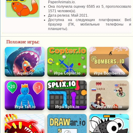
PaperAnimals.io.
Она получила оценку 6585 из 5, проголосовало
1571 человек(а).
Дата релиза: Май 2021.
Доступна на следующих платформах: Веб
браузер (ПК, мобильные телефоны и
планшеты).
Похожие игры:
Aquar.io
Игра Copter.io
Игра Bombers.io
Игра Tall.io
Игра Splix.io
Игра Wilds.io