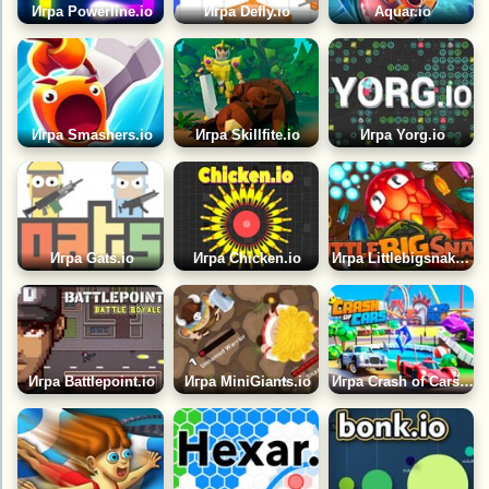
Игра Powerline.io
Игра Defly.io
Aquar.io
Игра Smashers.io
Игра Skillfite.io
Игра Yorg.io
Игра Gats.io
Игра Chicken.io
Игра Littlebigsnake.io | Маленькая Большая Змейка ИО
Игра Battlepoint.io
Игра MiniGiants.io
Игра Crash of Cars.io