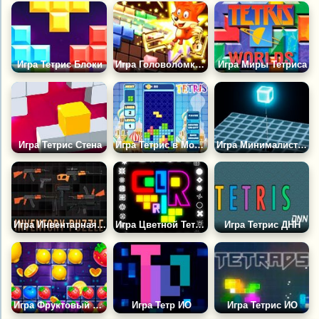
Игра Тетрис Блоки
Игра Головоломка из Блоков: Зоопарк
Игра Миры Тетриса
Игра Тетрис Стена
Игра Тетрис в Москве
Игра Минималистичные 3Д Тетрис
Игра Инвентарная Головоломка
Игра Цветной Тетрис
Игра Тетрис ДНН
Игра Фруктовый Тетрис: Четыре в Ряд
Игра Тетр ИО
Игра Тетрис ИО