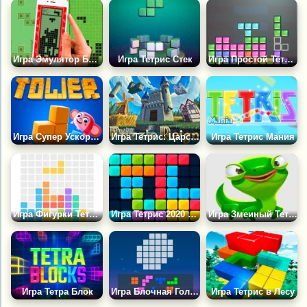
Игра Эмулятор Блочной Консоли
Игра Тетрис Стек
Игра Простой Тетрис
Игра Супер Ускоренная Башня
Игра Тетрис: Царство Головоломки
Игра Тетрис Мания
Игра Фигурки Тетрис
Игра Тетрис 2020 Плюс
Игра Змеиный Тетрис
Игра Тетра Блок
Игра Блочная Головоломка
Игра Тетрис в Лесу