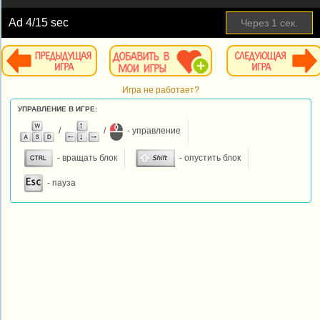
Ad
4
/15 sec
Через
1
сек.
Игра не работает?
УПРАВЛЕНИЕ В ИГРЕ:
/
/
- управление
- вращать блок
- опустить блок
- пауза