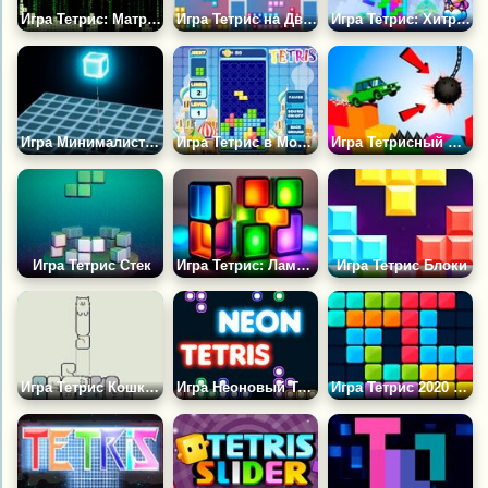
Игра Тетрис: Матрица
Игра Тетрис на Двоих
Игра Тетрис: Хитрые Башни
Игра Минималистичные 3Д Тетрис
Игра Тетрис в Москве
Игра Тетрисный Мост
Игра Тетрис Стек
Игра Тетрис: Ламповые Блоки
Игра Тетрис Блоки
Игра Тетрис Кошками
Игра Неоновый Тетрис
Игра Тетрис 2020 Плюс