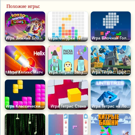
Похожие игры:
Игра Зимние Блоки 10Х10
Игра Фигурки Тетрис
Игра Блочная Головоломка
Игра Хеликс Матч
Игра Тетрис: Запуск Ракеты
Игра Тетрис: Царство Головоломки
Игра Классический Тетрис
Игра Тетрис Стена
Игра Тетрис на Ловкость