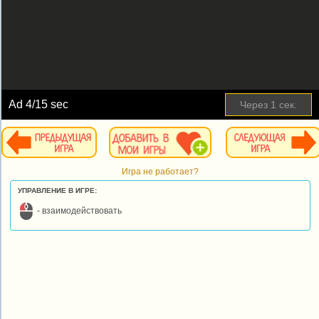
Ad
4
/15 sec
Через
1
сек.
Игра не работает?
УПРАВЛЕНИЕ В ИГРЕ:
- взаимодействовать