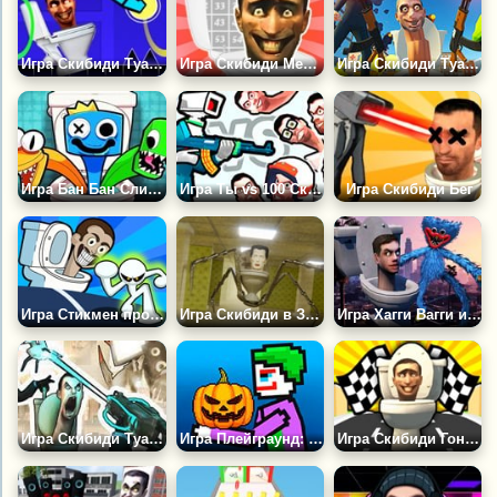
Игра Скибиди Туалет: Геометрия Даш Унитаз
Игра Скибиди Мемы по Номерам
Игра Скибиди Туалет Против Камераменов
Игра Бан Бан Слияние: Скибиди Мутация
Игра Ты vs 100 Скибиди Туалетов
Игра Скибиди Бег
Игра Стикмен против Скибиди Туалетов
Игра Скибиди в Закулисье
Игра Хагги Вагги и Скибиди Туалет: Битва
Игра Скибиди Туалеты: Заражение Камераменов
Игра Плейграунд: Туалет Мод
Игра Скибиди Гонщик