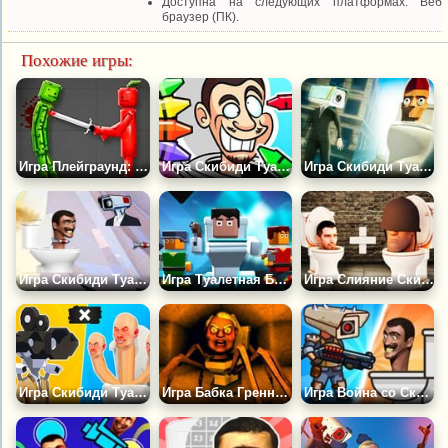
Доступна на следующих платформах: Веб
браузер (ПК).
Похожие игры:
Игра Плейграунд: Война Регдоллов
Игра Скибиди Туалет Раскраска
Игра Скибиди Туалет Побег
Игра Скибиди Туалет Перестрелка
Игра Туалетная Битва
Игра Слияние Скибиди: Дойди до Ученого
Игра Скибиди Туалет Файт: Слияние Армии Камераменов
Игра Бабка Гренни Туалетный Монстр
Игра Война со Скибиди