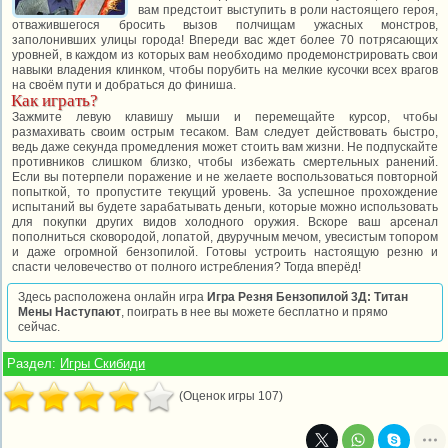
вам предстоит выступить в роли настоящего героя,
отважившегося бросить вызов полчищам ужасных монстров,
заполонивших улицы города! Впереди вас ждет более 70 потрясающих
уровней, в каждом из которых вам необходимо продемонстрировать свои
навыки владения клинком, чтобы порубить на мелкие кусочки всех врагов
на своём пути и добраться до финиша.
Как играть?
Зажмите левую клавишу мыши и перемещайте курсор, чтобы
размахивать своим острым тесаком. Вам следует действовать быстро,
ведь даже секунда промедления может стоить вам жизни. Не подпускайте
противников слишком близко, чтобы избежать смертельных ранений.
Если вы потерпели поражение и не желаете воспользоваться повторной
попыткой, то пропустите текущий уровень. За успешное прохождение
испытаний вы будете зарабатывать деньги, которые можно использовать
для покупки других видов холодного оружия. Вскоре ваш арсенал
пополниться сковородой, лопатой, двуручным мечом, увесистым топором
и даже огромной бензопилой. Готовы устроить настоящую резню и
спасти человечество от полного истребления? Тогда вперёд!
Здесь расположена онлайн игра
Игра Резня Бензопилой 3Д: Титан
Мены Наступают
, поиграть в нее вы можете бесплатно и прямо
сейчас.
Раздел:
Игры Скибиди
(Оценок игры 107)