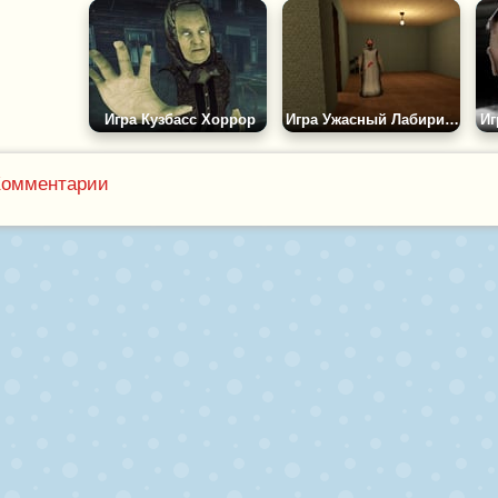
Игра Кузбасс Хоррор
Игра Ужасный Лабиринт Бабки Гренни
Иг
Комментарии