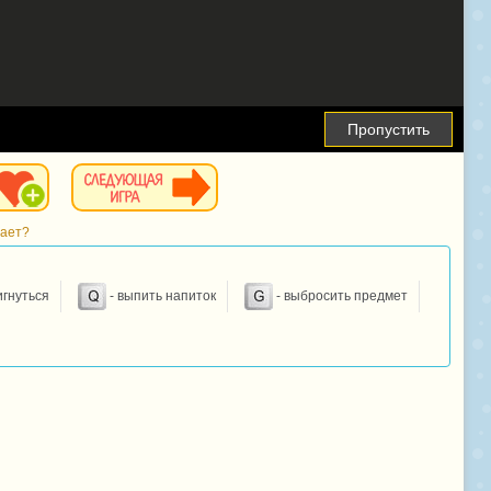
Пропустить
тает?
игнуться
- выпить напиток
- выбросить предмет