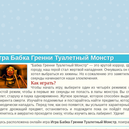
гра Бабка Гренни Туалетный Монстр
"Бабка Гренни Туалетный Монстр" — это крутой хоррор, г
городу, наш герой стал жертвой нападения. Очнувшись он
хотел выбраться из хижины. Но к сожалению это заметили
секунды начинаются наши злоключения.
Как играть?
Чтобы начать игру, выберите один из четырёх режимов: 
остой режим, чтобы в первые же секунды не попасть в лапы монстра. Вы с
лет, старуху и паука одновременно. Жуткое зрелище, которое способен выде
иринта смерти. Изучайте подземелье и постарайтесь найти предметы, котор
иодически нападать. Перед тем, как оно появится, вы услышите характерны
идите дрожащий предмет, остановитесь и подождите пока он пойдёт под 
гнитесь и аккуратно проходите снизу, чтобы изучить весь лабиринт. Удачи!
десь расположена онлайн игра
Игра Бабка Гренни Туалетный Монстр
, поигр