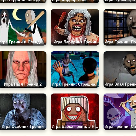
Игра Гренни и Слендерина
Игра Лабиринт Гренни
Игра Пазл Гренни 2
Игра Гренни: Страшная История
Игра Особняк Гренни
Игра Бабка Грени: 3 Ночи на Побег