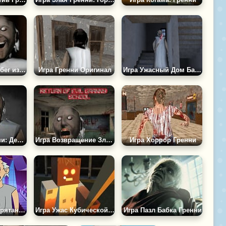
Игра Гренни: Побег из Тюрьмы
Игра Гренни Оригинал
Игра Ужасный Дом Бабки Гренни
Игра Злая Гренни: Деревня Кошмаров
Игра Возвращение Злой Гренни: Школа
Игра Хоррор Гренни
Игра Гренни: Спрятанные Черепа
Игра Ужас Кубической Гренни
Игра Пазл Бабка Гренни