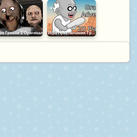
ра Гренни 2 Оригинал
Игра Приключения Гренни - 2D-Платформер