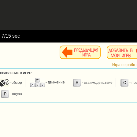
d
8
/15 sec
Игра не рабо
УПРАВЛЕНИЕ В ИГРЕ:
- обзор
- движение
- взаимодействие
- пр
- пауза