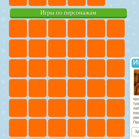
Игры по персонажам
И
пр
туа
лаб
пер
ув
При
З