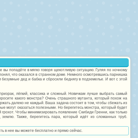
де вы попадёте в мягко говоря щекотливую ситуацию. Гуляя по ночному
 понял, что оказался в странном доме. Немного осмотревшись парнишка
 безумные дед и бабка и сбросили беднягу в подземелье. И вот с этой
призрак, лёгкий, классика и сложный. Новичкам лучше выбрать самый
просите какого монстра? Очень страшного мутанта, который похож на
ржать далеко не каждый. Ваша задача состоит в том, чтобы сбежать из
ые могут оказаться полезными. Но берегитесь монстра, который будет
й грохот. Чтобы минимизировать появление Скибиди Гренни, как только
землю. Также, берегитесь пара, который идёт из сломанных труб.
ать в нее вы можете бесплатно и прямо сейчас.