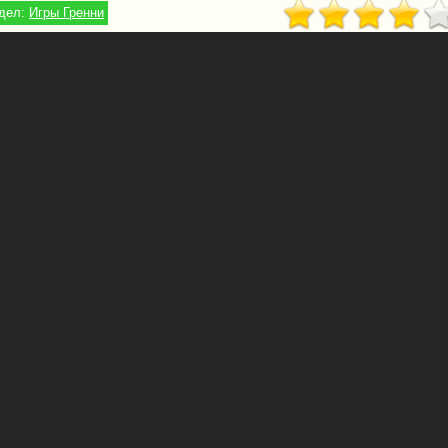
дел:
Игры Гренни