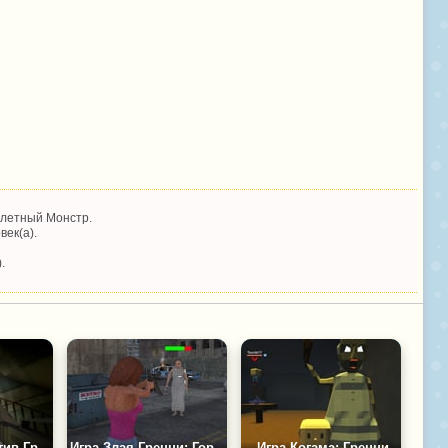
алетный Монстр.
век(а).
.
Игра Нубик Против Гренни
Игра Злая Гренни: Городской Террор
Игра Когама: Гренни