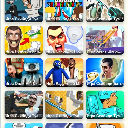
Игра Скибиди Туалет: Общежитие с Привидениями
Игра Скибиди Геометрия Даш
Игра Скибиди Туалеты: Заражение Камераменов
Игра Подбери Унитаз
Игра Скибиди: Поиск Туалета
Игра Агент Шагоход vs Скибиди Туалеты
Игра Онли Ап: Скибиди Туалет 2
Игра Радужный Монстр против Скибиди Туалета
Игра Скибиди Баттл
Игра Скибиди Туалетная Ярость
Игра Скибиди Туалет Прыжки
Игра Скибиди Туалеты 2D: Битва