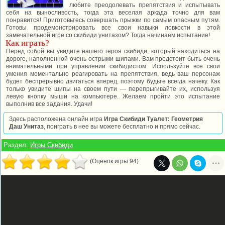
любите преодолевать препятствия и испытывать
себя на выносливость, тогда эта веселая аркада точно для вам
понравится! Приготовьтесь совершать прыжки по самым опасным путям.
Готовы продемонстрировать все свои навыки ловкости в этой
замечательной игре со скибиди унитазом? Тогда начинаем испытание!
Как играть?
Перед собой вы увидите нашего героя скибиди, который находиться на
дороге, наполненной очень острыми шипами. Вам предстоит быть очень
внимательными при управлении скибидистом. Используйте все свои
умения моментально реагировать на препятствия, ведь ваш персонаж
будет беспрерывно двигаться вперед, поэтому будьте всегда начеку. Как
только увидите шипы на своем пути — перепрыгивайте их, используя
левую кнопку мыши на компьютере. Желаем пройти это испытание
выполнив все задания. Удачи!
Здесь расположена онлайн игра
Игра Скибиди Туалет: Геометрия
Даш Унитаз
, поиграть в нее вы можете бесплатно и прямо сейчас.
Раздел:
Игры Скибиди
(Оценок игры 94)