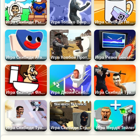
Игра Скибиди Рыбалка
Игра Только Вверх: Скибиди Камерамен
Игра Скибиди Побег: Прятки
Игра Скибиди Атака: Защити Камерамена
Игра Ковбой Против Скибиди Туалетов
Игра Резня Бензопилой 3Д: Титан Мены Наступают
Игра Скибиди Флэппи Мак
Игра Джоин Скибиди Клеш 3Д
Игра Скибиди Туалеты: Финальная Битва
Игра Скибиди Туалет Перестрелка
Игра Скибиди Страйк
Игра Мердж Тойлет