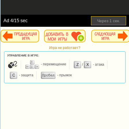
Ad
4
/15 sec
Через
1
сек.
Игра не работает?
УПРАВЛЕНИЕ В ИГРЕ:
- перемещение
/
- атака
- защита
- прыжок