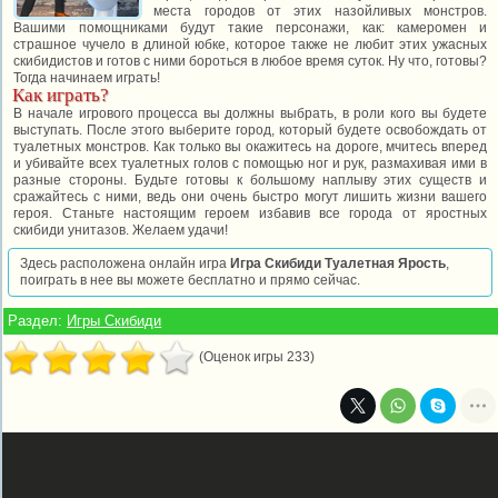
места городов от этих назойливых монстров.
Вашими помощниками будут такие персонажи, как: камеромен и
страшное чучело в длиной юбке, которое также не любит этих ужасных
скибидистов и готов с ними бороться в любое время суток. Ну что, готовы?
Тогда начинаем играть!
Как играть?
В начале игрового процесса вы должны выбрать, в роли кого вы будете
выступать. После этого выберите город, который будете освобождать от
туалетных монстров. Как только вы окажитесь на дороге, мчитесь вперед
и убивайте всех туалетных голов с помощью ног и рук, размахивая ими в
разные стороны. Будьте готовы к большому наплыву этих существ и
сражайтесь с ними, ведь они очень быстро могут лишить жизни вашего
героя. Станьте настоящим героем избавив все города от яростных
скибиди унитазов. Желаем удачи!
Здесь расположена онлайн игра
Игра Скибиди Туалетная Ярость
,
поиграть в нее вы можете бесплатно и прямо сейчас.
Раздел:
Игры Скибиди
(Оценок игры 233)