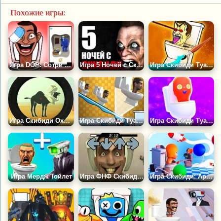
Похожие игры:
Игра DOP: Сотри Скибиди
Игра 5 Ночей с Скибиди Туалетом
Игра Скибиди Туалет Раскраска 2
Игра Скибиди Охота
Игра Скибиди Туалет Прыжки
Игра Скибиди Туалет ИО
Игра Мердж Тойлет
Игра ФНФ Скибиди Туалет Тейковер
Игра Скибиди: Арена Туалетов с Булавой 3D