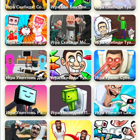
Игра Скибиди: Соревнование Титанов
Игра Бан Бан Слияние: Скибиди Мутация
Игра Скибиди Туалет Перестрелка
Игра Слияние с Девушками
Игра Скибиди Монстр Туалет
Игра Скибиди Туалет против Хаги Ваги 2: Школа
Игра Уничтожь Домашних Скибиди Туалетов 3D
Игра Скибиди Туалет Раскраска
Игра Туалет Супергерой: Спасение Города
Игра Уничтожь Рэгдолл: Плейграунд
Игра Последний Плейграунд Мод
Игра Убеги от Скибиди Туалета