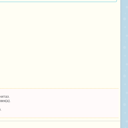
нитаз.
век(а).
.