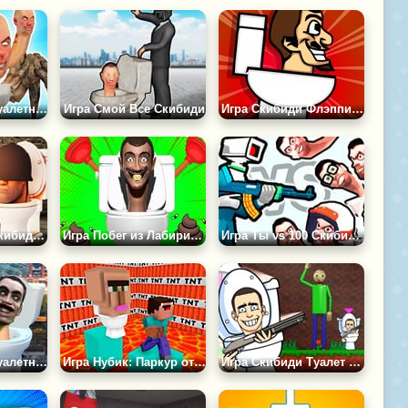
Игра Скибиди Туалетный Охотник
Игра Смой Все Скибиди
Игра Скибиди Флэппи Мак
Игра Слияние Скибиди: Дойди до Ученого
Игра Побег из Лабиринта Скибиди Туалета
Игра Ты vs 100 Скибиди Туалетов
Игра Скибиди Туалетная Ярость
Игра Нубик: Паркур от Скибиди Туалета
Игра Скибиди Туалет против Хаги Ваги 2: Школа