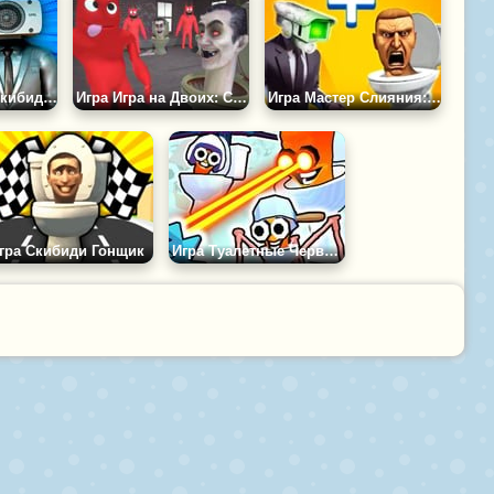
Игра Онли Ап: Скибиди Туалет 2
Игра Игра на Двоих: Скибиди Против Бан Бана
Игра Мастер Слияния: Скибиди Боп
гра Скибиди Гонщик
Игра Туалетные Черви: Шутер