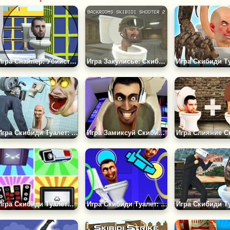
Игра Снайпер: Убийство Скибиди
Игра Закулисье: Скибиди Шутер 2
Игра Скибиди Туалет: Выживание 2
Игра Замиксуй Скибиди Трек
Игра Скибиди Туалеты: Все Агенты
Игра Скибиди Туалет: Геометрия Даш Унитаз