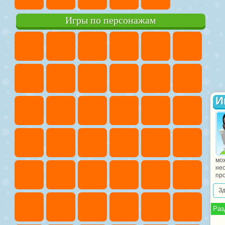
Игры по персонажам
И
мо
нео
про
З
Раз