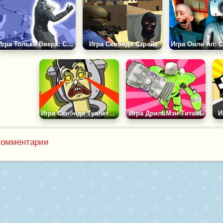
Игра Только Вверх: Скибиди Камерамен
Игра Скибиди Страйк
Игра Скибиди Туалеты: Атака и Защита
Игра ДрильМэн Титаны
И
Комментарии