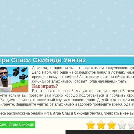
гра Спаси Скибиди Унитаз
Детишки, сегодня вы станете спасателем нашумевшего туа
Дело в том, что один из скибидистов попал в ловушку ка
пришли к нему на помощь! А это значит, что вы обязател
скибиди от злых камер. Готовы? Тогда начинаем играть!
Как играть?
Вы отправитесь на небольшую территорию, где собствен
жете только вы, поэтому вам нужно хорошо подготовиться и проявить свои
бходимо нарисовать защитный круг для нашего героя. Делайте это таким о
играете. Защищайте унитаз от злых камер и здорово проведите время. Удачи
десь расположена онлайн игра
Игра Спаси Скибиди Унитаз
, поиграть в нее 
дел:
Игры Скибиди