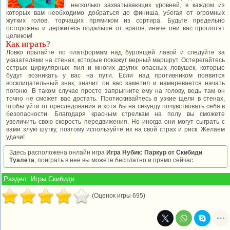
несколько захватывающих уровней, в каждом из
которых вам необходимо добраться до финиша, убегая от огромных
жутких голов, торчащих прямиком из сортира. Будьте предельно
осторожны и держитесь подальше от врагов, иначе они вас проглотят
целиком!
Как играть?
Ловко прыгайте по платформам над бурлящей лавой и следуйте за
указателями на стенах, которые покажут верный маршрут. Остерегайтесь
острых циркулярных пил и многих других опасных ловушек, которые
будут возникать у вас на пути. Если над противником появится
восклицательный знак, значит он вас заметил и намеревается начать
погоню. В таком случае просто запрыгните ему на голову, ведь там он
точно не сможет вас достать. Протискивайтесь в узкие щели в стенах,
чтобы уйти от преследования и хотя бы на секунду почувствовать себя в
безопасности. Благодаря красным стрелкам на полу вы сможете
увеличить свою скорость передвижения. Но иногда они могут сыграть с
вами злую шутку, поэтому используйте их на свой страх и риск. Желаем
удачи!
Здесь расположена онлайн игра
Игра Нубик: Паркур от Скибиди
Туалета
, поиграть в нее вы можете бесплатно и прямо сейчас.
Раздел:
Игры Скибиди
(Оценок игры 695)