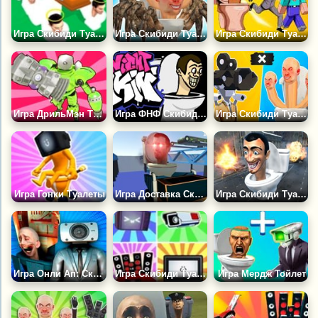
Игра Скибиди Туалеты Хоронят Врагов
Игра Скибиди Туалетный Охотник
Игра Скибиди Туалет и Нубик Бесконечное Выживание
Игра ДрильМэн Титаны
Игра ФНФ Скибиди: Вторжение
Игра Скибиди Туалет Файт: Слияние Армии Камераменов
Игра Гонки Туалеты
Игра Доставка Скибиди
Игра Скибиди Туалет Выживание
Игра Онли Ап: Скибиди Туалет 2
Игра Скибиди Туалеты: Все Агенты
Игра Мердж Тойлет