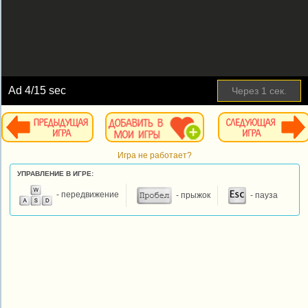
Ad
4
/15 sec
Через
1
сек.
Игра не работает?
УПРАВЛЕНИЕ В ИГРЕ:
- передвижение
- прыжок
- пауза