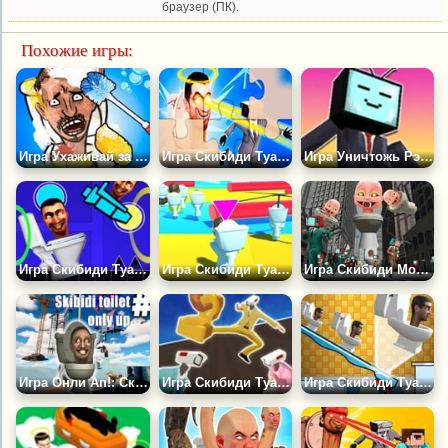
браузер (ПК).
Похожие игры:
Игра Ухаживай за Скибиди Туалетом
Игра Скибиди Туалет Головоломка
Игра Уничтожь Рэгдолл: Плейграунд
Игра Скибиди Туалет: Геометрия Даш Унитаз
Игра Скибиди Туалет Соревнование
Игра Скибиди Монстр Туалет
Игра Онли Ап!: Скибиди Туалет
Игра Скибиди Туалеты: Путь Камерамена
Игра Скибиди Туалет Прыжки