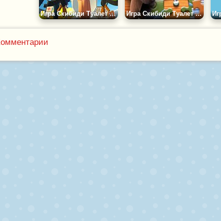
Игра Скибиди Туалет Против Камераменов
Игра Скибиди Туалет Головоломка с Пазлами
Комментарии