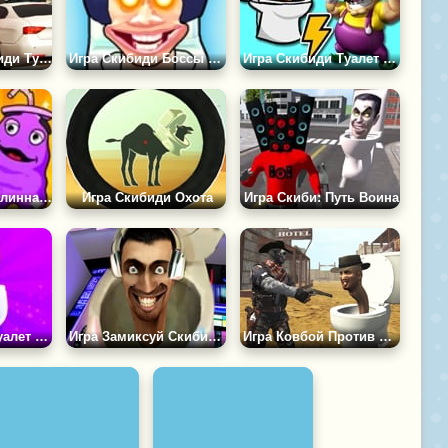
Игра Сбей Скибиди Туалет
Игра Скибиди Боссы vs Камерамены
Игра Скибиди Туалет Против Варио
Игра Монстры Длинная Шея: Выживание Скибиди Туалета
Игра Скибиди Охота
Игра Скиби: Путь Воина
Игра Скибиди Туалет ИО
Игра Замиксуй Скибиди Трек
Игра Ковбой Против Скибиди Туалетов