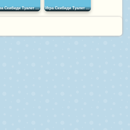
Игра Скибиди Туалет Футбольная Голова
Игра Скибиди Туалет Файт: Слияние Армии Камераменов