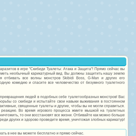
аразитов в игре "Скибиди Туалеты: Атака и Защита"! Прямо сейчас вы
 иметь необычный карикатурный вид. Вы должны защитить нашу землю
 отбивать все волны монстров Skibidi Boss, G-Man и других его
рдную комедию и спасите все человечество от безумного туалетного
ю превращения людей в подобных себе туалетообразных монстров! Вас
борьбы со скибиди и испытайте свои навыки выживания в постоянном
активные, священные туалеты и другие, чтобы вы не могли справиться.
 реакцию. Во время игрового процесса жмите мышкой на туалетных
уничтожить, то они восстановят все жизни. Отбивайте как можно больше
среди других и здорово проведите время, уничтожая злобных карикатур!
грать в нее вы можете бесплатно и прямо сейчас.