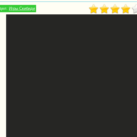
дел:
Игры Скибиди