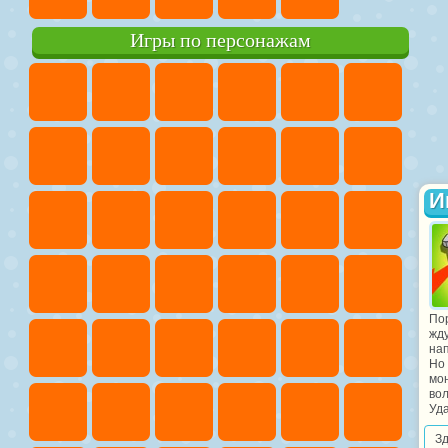
Игры по персонажам
И
По
жд
нап
Но
мон
вол
Уда
З