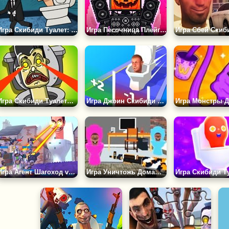
Игра Скибиди Туалет: Общежитие с Привидениями
Игра Песочница Плейграунд: Экспериментируй!
Игра Скибиди Туалеты: Атака и Защита
Игра Джоин Скибиди Клеш 3Д
Игра Агент Шагоход vs Скибиди Туалеты
Игра Уничтожь Домашних Скибиди Туалетов 3D