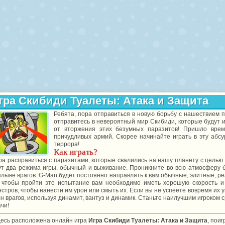
гра Скибиди Туалеты: Атака и Защита
Ребята, пора отправиться в новую борьбу с нашествием п
отправитесь в невероятный мир Скибиди, которые будут
от вторжения этих безумных паразитов! Пришло время
причудливых армий. Скорее начинайте играть в эту абсу
террора!
Как играть?
ра расправиться с паразитами, которые свалились на нашу планету с цель
ут два режима игры, обычный и выживание. Проникните во всю атмосферу 
лыве врагов. G-Man будет постоянно направлять к вам обычные, элитные, ре
 чтобы пройти это испытание вам необходимо иметь хорошую скорость и
стров, чтобы нанести им урон или смыть их. Если вы не успеете вовремя их 
н врагов, используя динамит, вантуз и динамик. Станьте наилучшим игроком 
чи!
десь расположена онлайн игра
Игра Скибиди Туалеты: Атака и Защита
, пои