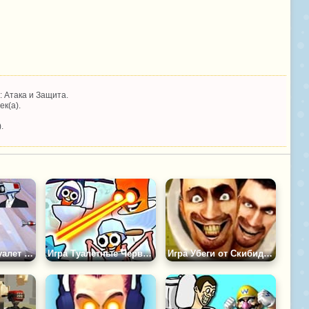
 Атака и Защита.
ек(а).
.
Игра Скибиди Туалет Перестрелка
Игра Туалетные Черви: Шутер
Игра Убеги от Скибиди: Закулисье!