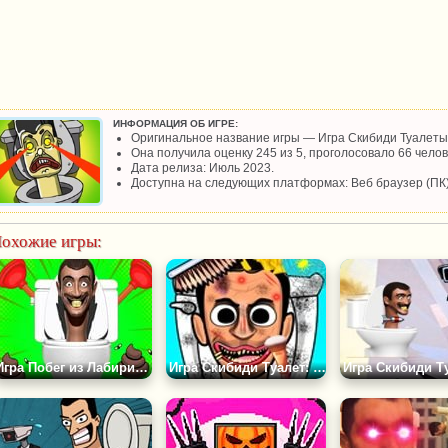
ИНФОРМАЦИЯ ОБ ИГРЕ:
Оригинальное название игры — Игра Скибиди Туалеты:
Она получила оценку 245 из 5, проголосовало 66 челов
Дата релиза: Июль 2023.
Доступна на следующих платформах: Веб браузер (ПК)
охожие игры:
Игра Побег из Лабиринта Скибиди Туалета
Игра Скибиди Туалет: Make up Salon Playtime