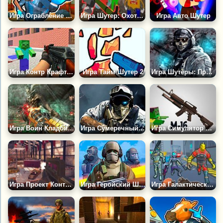
Игра Ограбление Банка 2
Игра Шутер: Охотник На Мемы 3Д
Игра Авто Шутер
Игра Контр Крафт 2: Зомби
Игра Тайм Шутер 2
Игра Шутеры: Призыв к Действию
Игра Воин Кладбища 4
Игра Сумеречный Охотник
Игра Симулятор Стрельбы из М16
Игра Проект Контр Ассаулт
Игра Геройский Шутер
Игра Галактический Шутер: Уничтожь Цивилизацию