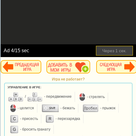
Ad
5
/15 sec
Пропустить
Игра не работает?
УПРАВЛЕНИЕ В ИГРЕ:
/
- передвижение
- стрелять
- целится
- бежать
- прыжок
- присесть
- перезарядка
- бросить гранату