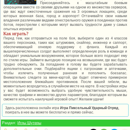
Присоединяйтесь к масштабным боевым
операциям вместе со своими друзьями на одном из множества серверов,
где вас ждут ожесточенные сражения на 3 огромных локациях, среди
которых военная база, город и аэропорт! Оттачивайте свои навыки
владения различными видами огнестрельного оружия в поединках против
ботов, перестрелки с которыми могут вызвать трудности даже у самых
опытных игроков!
Как играть?
Перед тем, как отправиться на поле боя, выберите один из 4 классов
вашего персонажа, таких как: штурмовик, снайпер, инженер и саппорт,
обеспечивающий огневую поддержку с фланга. Каждый из
вышеперечисленных солдат выполняет определенную роль в команде и
обладает уникальным вооружением, которое больше всего подходит ему
по стилю игры. Займите выгодную позицию на возвышении, где вас будет
трудно обнаружить. За попадание в голову вы будете зарабатывать
дополнительные очки. Подбирайте ящики с патронами и аптечками,
чтобы излечить полученные ранения и пополнить боезапас.
Внимательно следите за мини-картой, где будет отмечено примерное
местоположение ближайших противников. После вашей гибели, вы
моментально возродитесь в случайном месте на карте. В настройках игры
у вас будет возможность выбрать удобную чувствительность мыши,
качество графики и множество других параметров, благодаря которым вы
сможете испытать наилучший игровой опыт! Желаем удачи!
Здесь расположена онлайн игра
Игра Пиксельный Ударный Отряд
,
поиграть в нее вы можете бесплатно и прямо сейчас.
Раздел:
Игры Шутеры