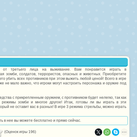
а от третьего лица на выживание. Вам понравится играть в
вая зомби, солдатов, террористов, опасных и животных. Приобретите
это убить всех противников при этом выжить любой ценой! Всего в игре
же не мало важно, что игроки могут настроить персонажа и оружие под
дства с прикрепленным оружием, с противником будет нелегко, так как
 режимы зомби и многое другое! Итак, готовы ли вы играть в эти
орый не оставит вас в разных! В игре 3 режима стрельбы, можно играть
ать в нее вы можете бесплатно и прямо сейчас.
(Оценок игры 196)