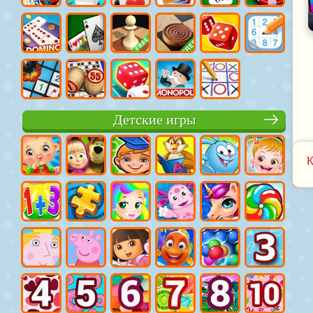
Детские игры