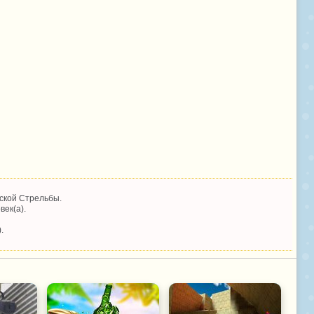
ской Стрельбы.
век(а).
.