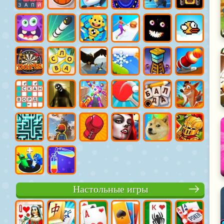
Настольные игры