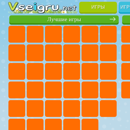
ИГРЫ
ИГР
Лучшие игры