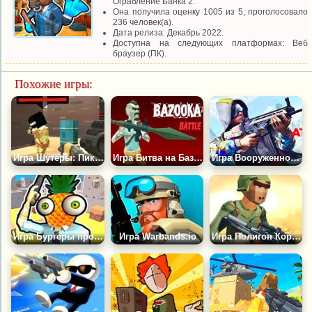
Ограбление Банка 2.
Она получила оценку 1005 из 5, проголосовало
236 человек(а).
Дата релиза: Декабрь 2022.
Доступна на следующих платформах: Веб
браузер (ПК).
Похожие игры:
Игра Шутеры: Пиксель Форс 3Д
Игра Битва на Базуках
Игра Вооруженное Нападение
Игра Бургеры против Ананасов
Игра Warbands.io
Игра Полигон Королевской Стрельбы