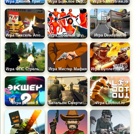
Игра Джонни Триггер
Игра Блеклое Безумие
Игра SandStrike.io
Игра Пиксель Апокалипсис: Инфекция
Игра Веселый Шутер
Игра Deadshot.io
Игра ФПС Стрельба на Выживание
Игра Мистер Мафия
Игра Буллет Пати 3Д
Игра Экшен 9
Батальон Смерти: Последняя Миссия
Игра Lootout.io