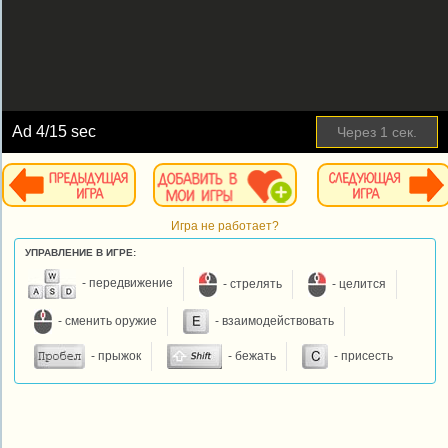
Ad
4
/15 sec
Через
1
сек.
Игра не работает?
УПРАВЛЕНИЕ В ИГРЕ:
- передвижение
- стрелять
- целится
- сменить оружие
- взаимодействовать
- прыжок
- бежать
- присесть