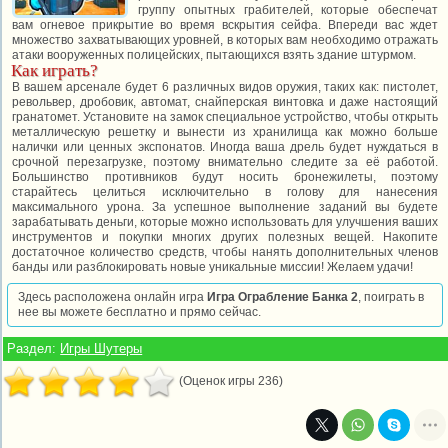
группу опытных грабителей, которые обеспечат
вам огневое прикрытие во время вскрытия сейфа. Впереди вас ждет
множество захватывающих уровней, в которых вам необходимо отражать
атаки вооруженных полицейских, пытающихся взять здание штурмом.
Как играть?
В вашем арсенале будет 6 различных видов оружия, таких как: пистолет,
револьвер, дробовик, автомат, снайперская винтовка и даже настоящий
гранатомет. Установите на замок специальное устройство, чтобы открыть
металлическую решетку и вынести из хранилища как можно больше
налички или ценных экспонатов. Иногда ваша дрель будет нуждаться в
срочной перезагрузке, поэтому внимательно следите за её работой.
Большинство противников будут носить бронежилеты, поэтому
старайтесь целиться исключительно в голову для нанесения
максимального урона. За успешное выполнение заданий вы будете
зарабатывать деньги, которые можно использовать для улучшения ваших
инструментов и покупки многих других полезных вещей. Накопите
достаточное количество средств, чтобы нанять дополнительных членов
банды или разблокировать новые уникальные миссии! Желаем удачи!
Здесь расположена онлайн игра
Игра Ограбление Банка 2
, поиграть в
нее вы можете бесплатно и прямо сейчас.
Раздел:
Игры Шутеры
(Оценок игры 236)