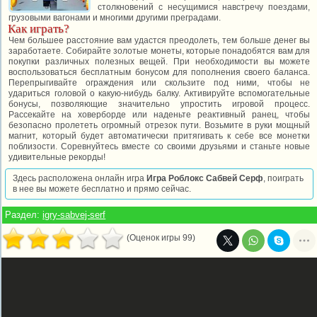
столкновений с несущимися навстречу поездами,
грузовыми вагонами и многими другими преградами.
Как играть?
Чем большее расстояние вам удастся преодолеть, тем больше денег вы
заработаете. Собирайте золотые монеты, которые понадобятся вам для
покупки различных полезных вещей. При необходимости вы можете
воспользоваться бесплатным бонусом для пополнения своего баланса.
Перепрыгивайте ограждения или скользите под ними, чтобы не
удариться головой о какую-нибудь балку. Активируйте вспомогательные
бонусы, позволяющие значительно упростить игровой процесс.
Рассекайте на ховерборде или наденьте реактивный ранец, чтобы
безопасно пролететь огромный отрезок пути. Возьмите в руки мощный
магнит, который будет автоматически притягивать к себе все монетки
поблизости. Соревнуйтесь вместе со своими друзьями и станьте новые
удивительные рекорды!
Здесь расположена онлайн игра
Игра Роблокс Сабвей Серф
, поиграть
в нее вы можете бесплатно и прямо сейчас.
Раздел:
igry-sabvej-serf
(Оценок игры 99)