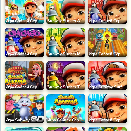
Игра Сабвей Серф Дубаи
Subway Surfers Амстердам
Игра Сабвей Серферс Чанган
Игра Сабвей Серф: Чикаго
Subway Surfers Мадагаскар
Игра Сабвей Сёрф на Железной Дороге
Игра Сабвей Серф: Лондон 2023
Subway Surfers Трансильвания
Игра Subway Surfers Париж - Paris
Игра Subway Surfers с Животными
Игра Сабвей Серф Эдинбург
Игра Сабвей Серф Космическая Станция