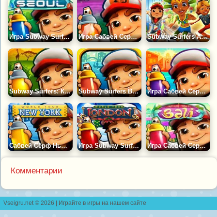
Игра Subway Surfers Сеул
Игра Сабвей Серф Кембридж
Subway Surfers Аравия
Subway Surfers: Кения
Subway Surfers Венеция
Игра Сабвей Серф Буенос Айрес
Сабвей Сёрф Нью Йорк
Игра Subway Surfers Лондон
Игра Сабвей Серф: Бали
Комментарии
Vseigru.net © 2026 | Играйте в игры на нашем сайте
контакты
|
правообладателям
|
разработчикам