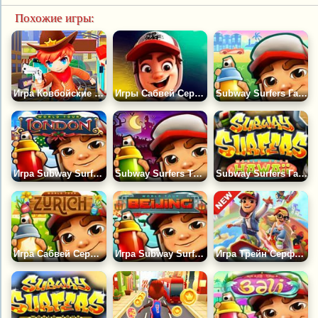
Похожие игры:
Игра Ковбойские Бегуны
Игры Сабвей Серф: Стек
Subway Surfers Гавана
Игра Subway Surfers Лондон
Subway Surfers Трансильвания
Subway Surfers Гавайи
Игра Сабвей Серф Цюрих
Игра Subway Surfers Пекин 2020 - Beijing
Игра Трейн Серферс