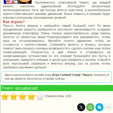
Проникнитесь атмосферой Чикаго, где каждый
момент наполнен адреналином. Исследуйте бесконечные
железнодорожные пути, где поезда мчатся навстречу, а разнообразные
препятствия мешают вашему движению. Ваша ловкость и реакция будут
ключом к успешному прохождению уровней.
Как играть?
Просто бегите вперед и набирайте самый большой счет! По мере
продвижения скорость серфингиста постоянно увеличивается, создавая
динамичную атмосферу. Очень сложно ориентироваться, когда парень
несется со скоростью звука! Перепрыгивайте или кувыркайтесь, чтобы
игра не останавливалась. Меняйте полосу движения, чтобы не
столкнутся с препятствиями. Собирайте монеты и бонусы, которые
помогут вам улучшить игровые возможности и сделать погоню еще более
захватывающей. Погрузитесь в мир Чикаго и отправьтесь на
захватывающее путешествие по его улицам! Прокачайте все бусты и
улучшения, прикупите ключики и доски для серфинга и прочее, откройте
всех персонажей серферов и мчитесь вперед, раз за разом, чтобы
пробежать как можно дальше!
Здесь расположена онлайн игра
Игра Сабвей Серф: Чикаго
, поиграть в
нее вы можете бесплатно и прямо сейчас.
Раздел:
igry-sabvej-serf
(Оценок игры 120)