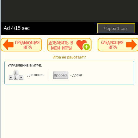
Ad
4
/15 sec
Через
1
сек.
Игра не работает?
УПРАВЛЕНИЕ В ИГРЕ:
- движения
- доска