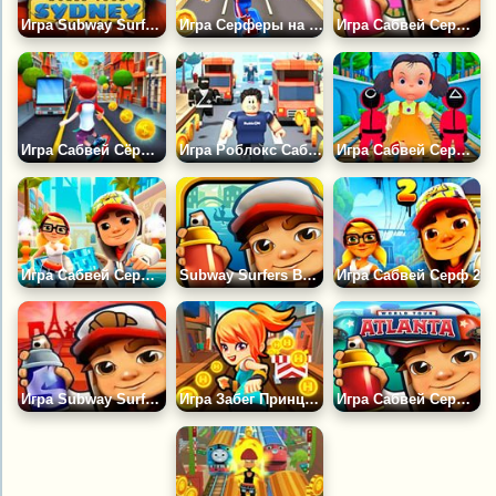
Игра Subway Surfers Сидней
Игра Серферы на Скейтбордах
Игра Сабвей Серф: Бали
Игра Сабвей Сёрф: Копия
Игра Роблокс Сабвей Серф
Игра Сабвей Серф: Игра в Кальмара
Игра Сабвей Серф Дубаи
Subway Surfers Венеция
Игра Сабвей Серф 2
Игра Subway Surfers Париж - Paris
Игра Забег Принцессы Метро
Игра Сабвей Серф: Атланта