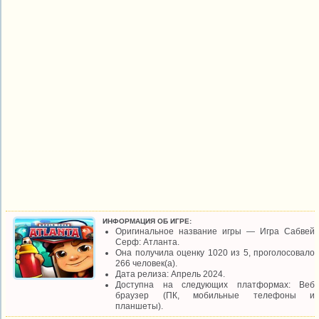
ИНФОРМАЦИЯ ОБ ИГРЕ:
Оригинальное название игры — Игра Сабвей
Серф: Атланта.
Она получила оценку 1020 из 5, проголосовало
266 человек(а).
Дата релиза: Апрель 2024.
Доступна на следующих платформах: Веб
браузер (ПК, мобильные телефоны и
планшеты).