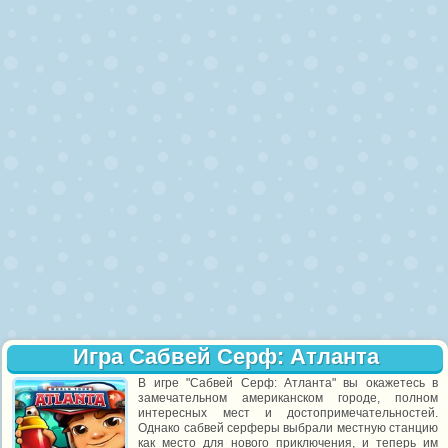
Игра Сабвей Серф: Атланта
В игре "Сабвей Серф: Атланта" вы окажетесь в
замечательном американском городе, полном
интересных мест и достопримечательностей.
Однако сабвей серферы выбрали местную станцию
как место для нового приключения, и теперь им