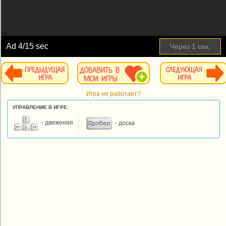
Ad
4
/15 sec
Через
1
сек.
Игра не работает?
УПРАВЛЕНИЕ В ИГРЕ:
- движения
- доска