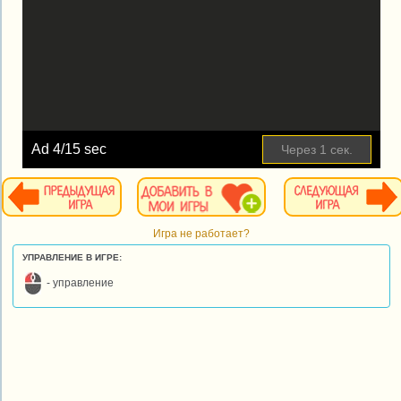
Ad
4
/15 sec
Через
1
сек.
Игра не работает?
УПРАВЛЕНИЕ В ИГРЕ:
- управление