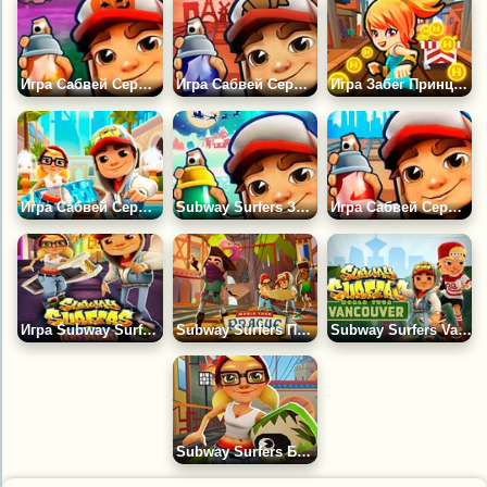
Игра Сабвей Серф Кембридж
Игра Сабвей Серферс Чанган
Игра Забег Принцессы Метро
Игра Сабвей Серф Дубаи
Subway Surfers Зимние Каникулы
Игра Сабвей Серф Космическая Станция
Игра Subway Surfers Лас-Вегас
Subway Surfers Прага
Subway Surfers Vancouver
Subway Surfers Бангкок