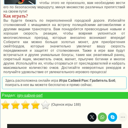
чтобы этого не произошло, вам необходимо вести
его по безопасному маршруту, минуя множество различных препятствий
на своем пути!
Как играть?
Вы будете бежать по переполненной городской дороге. Избегайте
столкновений с мчащимися на встречу полицейскими автомобилями и
другими видами транспорта. Вам понадобятся превосходные навыки и
хорошая скорость реакции, чтобы вовремя уклоняться от
многочисленных преград, которые внезапно возникают впереди!
Соберите как можно больше золотых монет, для приобретения
скейтбордов, которые значительно увеличат вашу скорость
передвижения и защитят от столкновения. Также в игре вам будут
встречаться и другие уникальные бонусы, такие как: реактивный ранец,
секретный ящик, множитель очков, магнит, прыгучие ботинки и многое
другие. Используйте их, чтобы оторваться от преследователей и набрать
максимальное количество очков. Достигайте невероятных рекордов и
получайте удовольствие от увлекательного игрового процесса!
Здесь расположена онлайн игра
Игра Сабвей Ран: Грабитель Боб
,
поиграть в нее вы можете бесплатно и прямо сейчас.
Раздел:
igry-sabvej-serf
(Оценок игры 188)