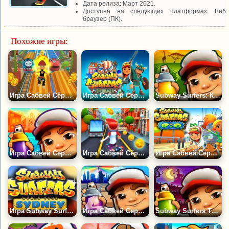
Дата релиза: Март 2021.
Доступна на следующих платформах: Веб
браузер (ПК).
Похожие игры:
Игра Сабвей Сёрф на Железной Дороге
Игра Сабвей Серф Копенгаген
Subway Surfers: Кения
Игра Сабвей Серф Буенос Айрес
Игра Сабвей Сёрф: Копия
Игра Cабвей Cерф Рио
Игра Subway Surfers Сидней
Игра Сабвей Серф: Нью-Йорк 2023
Subway Surfers Трансильвания