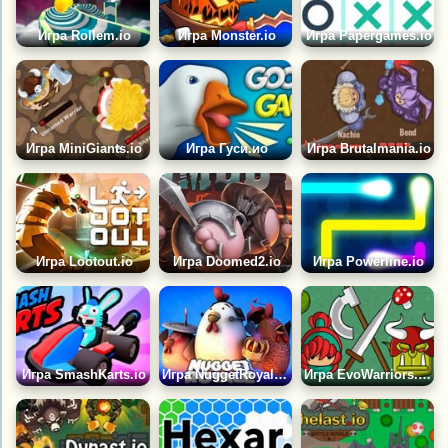
Игра Rollem.io
Игра Monster.io
Игра Papergames.io
Игра MiniGiants.io
Игра Гуси.ио
Игра Brutalmania.io
Игра Lootout.io
Игра Doomed2.io
Игра Powerline.io
Игра SmashKarts.io
Игра NuggetRoyale.io
Игра EvoWarriors.fun