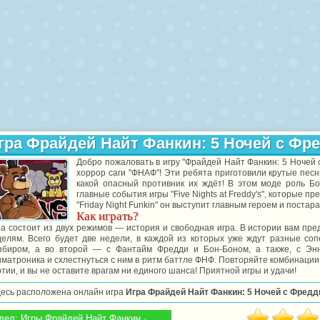
гра Фрайдей Найт Фанкин: 5 Ночей с Фр
Добро пожаловать в игру "Фрайдей Найт Фанкин: 5 Ночей 
хоррор саги "ФНАФ"! Эти ребята приготовили крутые песни
какой опасный противник их ждёт! В этом моде роль Б
главные события игры "Five Nights at Freddy's", которые 
"Friday Night Funkin" он выступит главным героем и поста
Как играть?
а состоит из двух режимов — история и свободная игра. В истории вам пр
делям. Всего будет две недели, в каждой из которых уже ждут разные со
збиром, а во второй — с Фантайм Фредди и Бон-Боном, а также, с Эн
матроника и схлестнуться с ним в ритм баттле ФНФ. Повторяйте комбинации 
тии, и вы не оставите врагам ни единого шанса! Приятной игры и удачи!
десь расположена онлайн игра
Игра Фрайдей Найт Фанкин: 5 Ночей с Фредд
дел:
Игры Фрайдей Найт Фанкин ·