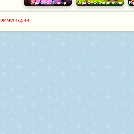
Игра ФНФ: Тэйлор
Игра ФНФ: Энгри Бёрдс
Комментарии