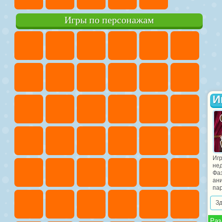
Игры по персонажам
И
Игр
не
Фа
ани
пар
З
Раз