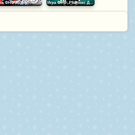
Игра ФНФ Андертейл: Папирус
Игра ФНФ: Роблокс Двери Амбуш