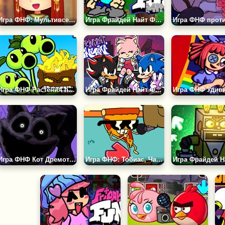
Игра ФНФ: Мультивселенная Мода Гёрлфренд
Игра Фрайдей Найт Фанкин: Майнкрафт
Игра ФНФ Растения против Зомби: Тристрел
Игра Фрайдей Найт Фанкин: Соник
Игра ФНФ Кот Дремот: Кровавые Сны
Игра ФНФ: Тобиас, Чаудер и Пицца Стив