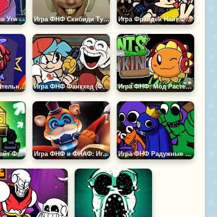
Игра ФНФ против Уги Буги: Кошмар перед Рождеством
Игра ФНФ Скибиди Туалет Тейковер
Игра Фрайдей Найт Фанкин: Адский Бит
Игра ФНФ Удивительный Цифровой Цирк: Фанк из Реальности
Игра ФНФ Фанкхед (Фанмейд)
Игра ФНФ: Мод Растения Против Зомби
Игра Фрайдей Найт Фанкин: Мультяшки
Игра ФНФ и ФНАФ: Игра в Кальмара
Игра ФНФ Радужные Друзья Роблокс: Жёлтый, Розовый и Красный