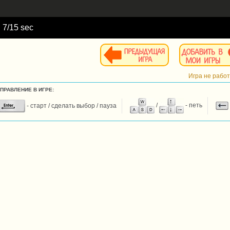
d
8
/15 sec
Игра не рабо
УПРАВЛЕНИЕ В ИГРЕ:
- старт / сделать выбор / пауза
/
- петь