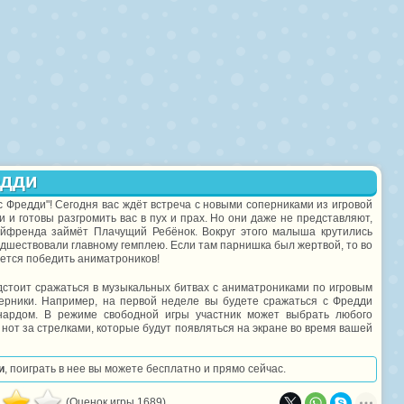
едди
с Фредди"! Сегодня вас ждёт встреча с новыми соперниками из игровой
 и готовы разгромить вас в пух и прах. Но они даже не представляют,
ойфренда займёт Плачущий Ребёнок. Вокруг этого малыша крутились
предшествовали главному гемплею. Если там парнишка был жертвой, то во
рается победить аниматроников!
едстоит сражаться в музыкальных битвах с аниматрониками по игровым
перники. Например, на первой неделе вы будете сражаться с Фредди
нардом. В режиме свободной игры участник может выбрать любого
нот за стрелками, которые будут появляться на экране во время вашей
и
, поиграть в нее вы можете бесплатно и прямо сейчас.
(Оценок игры 1689)