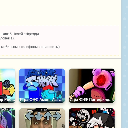
кин: 5 Ночей с Фредди.
ловек(а).
, мобильные телефоны и планшеты).
Игра ФНФ Баллер Роблокс
Игра ФНФ Амонг Ас: Саботаж и Хаос
Игра ФНФ Пиггифилд: Роблокс Пигги