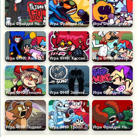
Игра Фрайдей Найт Фанкин (ФНФ): Слендермен
Игра Фрайдей Найт Фанкин: Уитти
Игра ФНФ: Жуткий Фанк
Игра ФНФ: Хаги Ваги в Вентиляции 2 (Поппи Плейтайм)
Игра ФНФ: Кассандра
Игра ФНФ Фанкерия: Папа Луи
Игра ФНФ Геншин Импакт
Игра ФНФ Звонок: Садако
Игра Фрайдей Найт Фанкин: Другая Ночь
Игра ФНФ Подвальное Шоу: Том и Джерри Крипипаста
Игра ФНФ Троллфейс: Мод Троллфейс Квест
Игра Фрайдей Найт Фанкин: Трикки