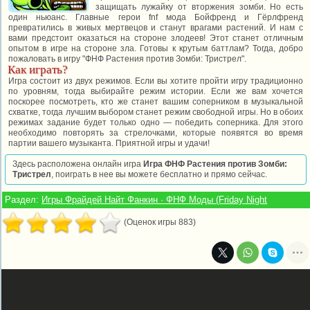
защищать лужайку от вторжения зомби. Но есть
один ньюанс. Главные герои fnf мода Бойфренд и Гёрлфренд
превратились в живых мертвецов и станут врагами растений. И нам с
вами предстоит оказаться на стороне злодеев! Этот станет отличным
опытом в игре на стороне зла. Готовы к крутым баттлам? Тогда, добро
пожаловать в игру "ФНФ Растения против Зомби: Тристрел".
Как играть?
Игра состоит из двух режимов. Если вы хотите пройти игру традиционно
по уровням, тогда выбирайте режим истории. Если же вам хочется
поскорее посмотреть, кто же станет вашим соперником в музыкальной
схватке, тогда лучшим выбором станет режим свободной игры. Но в обоих
режимах задание будет только одно — победить соперника. Для этого
необходимо повторять за стрелочками, которые появятся во время
партии вашего музыканта. Приятной игры и удачи!
Здесь расположена онлайн игра
Игра ФНФ Растения против Зомби:
Тристрел
, поиграть в нее вы можете бесплатно и прямо сейчас.
Раздел:
Игры Фрайдей Найт Фанкин · ФНФ Моды (Friday Night
(Оценок игры 883)