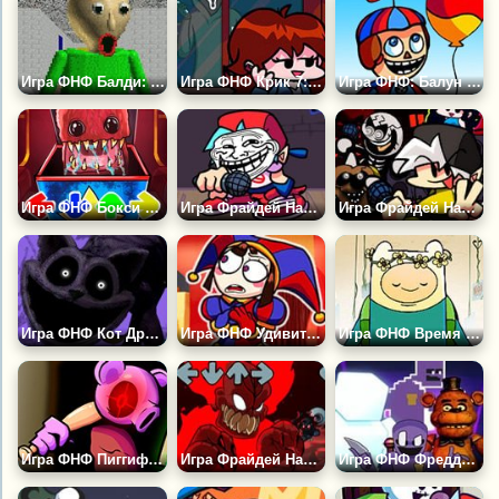
Игра ФНФ Балди: Вступление
Игра ФНФ Крик 7: Гёрлфренд не Сидни
Игра ФНФ: Балун Бой из ФНАФ
Игра ФНФ Бокси Бу: Проект Плейтайм
Игра Фрайдей Найт Фанкин: Троллфейс
Игра Фрайдей Найт Фанкин: Адский Бит
Игра ФНФ Кот Дремот: Кровавые Сны
Игра ФНФ Удивительный Цифровой Цирк
Игра ФНФ Время Приключений: Мы Пойдём с Тобой
Игра ФНФ Пиггифилд: Роблокс Пигги
Игра Фрайдей Найт Фанкин: Трикки 2
Игра ФНФ Фредди: Афтон