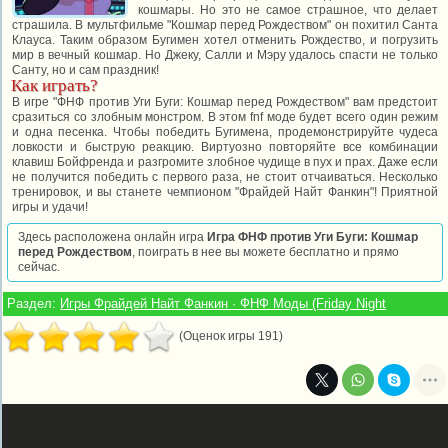
кошмары. Но это не самое страшное, что делает
страшила. В мультфильме "Кошмар перед Рождеством" он похитил Санта
Клауса. Таким образом Бугимен хотел отменить Рождество, и погрузить
мир в вечный кошмар. Но Джеку, Салли и Мэру удалось спасти не только
Санту, но и сам праздник!
Как играть?
В игре "ФНФ против Уги Буги: Кошмар перед Рождеством" вам предстоит
сразиться со злобным монстром. В этом fnf моде будет всего один режим
и одна песенка. Чтобы победить Бугимена, продемонстрируйте чудеса
ловкости и быструю реакцию. Виртуозно повторяйте все комбинации
клавиш Бойфренда и разгромите злобное чудище в пух и прах. Даже если
не получится победить с первого раза, не стоит отчаиваться. Несколько
тренировок, и вы станете чемпионом "Фрайдей Найт Фанкин"! Приятной
игры и удачи!
Здесь расположена онлайн игра
Игра ФНФ против Уги Буги: Кошмар
перед Рождеством
, поиграть в нее вы можете бесплатно и прямо
сейчас.
Раздел:
Игры Фрайдей Найт Фанкин · ФНФ Моды (Friday Night
(Оценок игры 191)