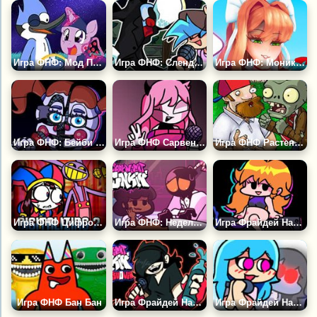
Игра ФНФ: Мод Пони Искорка и Мордекай
Игра ФНФ: Слендермен 2 Ремастеред
Игра ФНФ: Моника Hd
Игра ФНФ: Бейби ФНАФ
Игра ФНФ Сарвенте Мод
Игра ФНФ Растения Против Зомби: Безумный Дейв
Игра ФНФ Цифровой Цирк: Оцифровка 2
Игра ФНФ: Неделя Свиданий Кэрол и Уитти
Игра Фрайдей Найт Фанкин: Сторона Б
Игра ФНФ Бан Бан
Игра Фрайдей Найт Фанкин: Энни
Игра Фрайдей Найт Фанкин: Скай