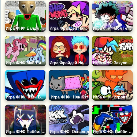
Игра ФНФ Балди Фантайм
Игра Фрайдей Найт Фанкин: Другая Ночь
Игра ФНФ Моя Геройская Академия: Деку
Игра ФНФ Май Литл Пони: Сила в Гриве
Игра Фрайдей Найт Фанкин: Первое Свидание
Игра ФНФ Закулисье
Игра ФНФ: Хаги Ваги
Игра ФНФ: Нян Кэт
Игра ФНФ Игровая Лихорадка
Игра ФНФ Пибби: Апокалипсис
Игра ФНФ: Освальд
Игра ФНФ: Пибби Хаги Ваги