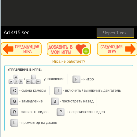
Ad
5
/15 sec
Пропустить
Игра не работает?
УПРАВЛЕНИЕ В ИГРЕ:
/
- управление
- нитро
- смена камеры
- включить / выключить двигатель
- замедление
- посмотреть назад
- записать видео
- воспроизвести видео
- прожектор на джипе