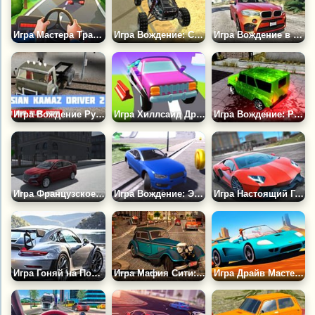
Игра Мастера Транспортных Средств
Игра Вождение: Симулятор Багги
Игра Вождение в Стамбуле
Игра Вождение Русского Камаза 2
Игра Хиллсайд Драйв Мастер
Игра Вождение: Русский Джип УАЗ 4х4
Игра Французское Вождение
Игра Вождение: Экстремальные Трюки
Игра Настоящий Городской Водитель 3Д
Игра Гоняй на Порше 911
Игра Мафия Сити: Симулятор Вождения
Игра Драйв Мастер 3Д