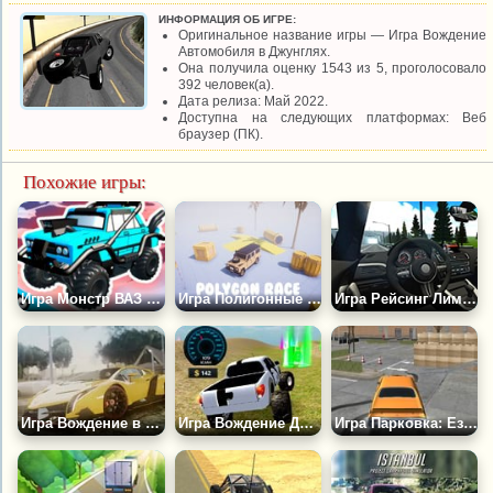
ИНФОРМАЦИЯ ОБ ИГРЕ:
Оригинальное название игры — Игра Вождение
Автомобиля в Джунглях.
Она получила оценку 1543 из 5, проголосовало
392 человек(а).
Дата релиза: Май 2022.
Доступна на следующих платформах: Веб
браузер (ПК).
Похожие игры:
Игра Монстр ВАЗ 4x4
Игра Полигонные Гонки
Игра Рейсинг Лимитс
Игра Вождение в Лондоне
Игра Вождение Джипов Монстров 2
Игра Парковка: Езда по Трапам