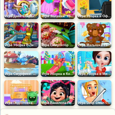
Игра День Стирки Принцессы
Игра Золушка: Уборка во Дворце
Игра Уборка в Офисе и Новый Дизайн
Игра Уборка В Ледяном Замке
Игра Симулятор Садовника
Игра Малышка Тэйлор Убирает
Игра Смурфики: Чистый Океан
Игра Уборка в Конфетном Саду
Игра Уборка в Милом Доме
Игра Подготовка Тэйлор к Новорождённому
Игра Ванилопа Готовиться ко Дню Рождения
Игра Deep Clean Inc. 3D: Веселая Уборка