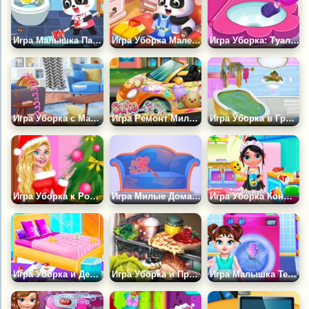
Игра Малышка Панда Убирает в Доме
Игра Уборка Маленькой Панды
Игра Уборка: Туалет Принцессы
Игра Уборка с Мари Кондо
Игра Ремонт Милой Машинки
Игра Уборка в Грязном Доме Принцессы
Игра Уборка к Рождеству
Игра Милые Домашние Дела
Игра Уборка Конфетного Домика
Игра Уборка и Декор Дома Малышки Тэйлор
Игра Уборка и Прятки
Игра Малышка Тейлор Занимается Стиркой