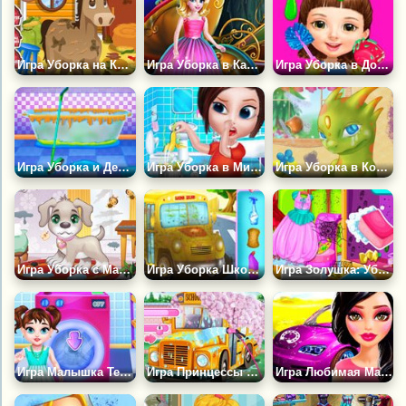
Игра Уборка на Конной Ферме
Игра Уборка в Карете Принцессы
Игра Уборка в Доме Милашки
Игра Уборка и Декор Ванной Комнаты
Игра Уборка в Милом Доме
Игра Уборка в Комнате Дракона
Игра Уборка с Маленьким Щенком
Игра Уборка Школьного Кампуса
Игра Золушка: Уборка во Дворце
Игра Малышка Тейлор Занимается Стиркой
Игра Принцессы Убирают в Школе
Игра Любимая Машина Кайли