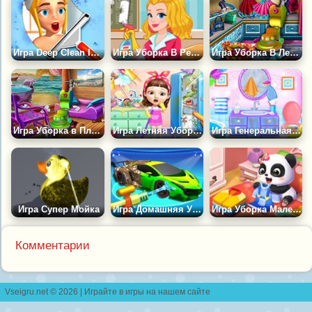
Игра Deep Clean Inc. 3D: Веселая Уборка
Игра Уборка В Ресторане
Игра Уборка В Ледяном Замке
Игра Уборка в Пляжном Домике
Игра Летняя Уборка Милашки
Игра Генеральная Уборка Дома
Игра Супер Мойка
Игра Домашняя Уборка 3Д
Игра Уборка Маленькой Панды
Комментарии
Vseigru.net © 2026 | Играйте в игры на нашем сайте
контакты
|
правообладателям
|
разработчикам