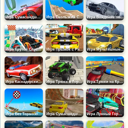
Игра Сумасшедшие Автомобильные Трюки в Бионическом Мире
Игра Скользкий Cпуск
Игра Вождение по Снежных Горах
Игра Крутой Спуск ГТА
Игра Прыжок с Рампы на Тачке
Игра Мультяшные Машины: Трюки на Двоих
Игра Каскадерский Автомобиль
Игра Трюки в Городе Мейя
Игра Трюки на Крутых Спорткарах
Игра Без Тормозов: Гонки в Небе
Игра Сумасшедшие Авто Трюки
Игра Лунный Город: Трюки Машин