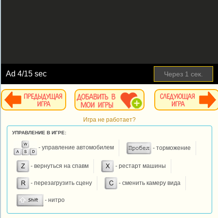
Ad
4
/15 sec
Через
1
сек.
Игра не работает?
УПРАВЛЕНИЕ В ИГРЕ:
- управление автомобилем
- торможение
- вернуться на спавм
- рестарт машины
- перезагрузить сцену
- сменить камеру вида
- нитро