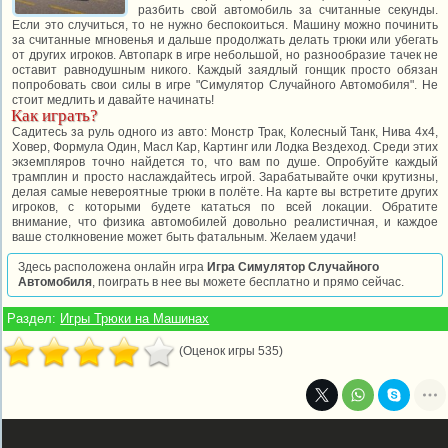
разбить свой автомобиль за считанные секунды.
Если это случиться, то не нужно беспокоиться. Машину можно починить
за считанные мгновенья и дальше продолжать делать трюки или убегать
от других игроков. Автопарк в игре небольшой, но разнообразие тачек не
оставит равнодушным никого. Каждый заядлый гонщик просто обязан
попробовать свои силы в игре "Симулятор Случайного Автомобиля". Не
стоит медлить и давайте начинать!
Как играть?
Садитесь за руль одного из авто: Монстр Трак, Колесный Танк, Нива 4х4,
Ховер, Формула Один, Масл Кар, Картинг или Лодка Вездеход. Среди этих
экземпляров точно найдется то, что вам по душе. Опробуйте каждый
трамплин и просто наслаждайтесь игрой. Зарабатывайте очки крутизны,
делая самые невероятные трюки в полёте. На карте вы встретите других
игроков, с которыми будете кататься по всей локации. Обратите
внимание, что физика автомобилей довольно реалистичная, и каждое
ваше столкновение может быть фатальным. Желаем удачи!
Здесь расположена онлайн игра
Игра Симулятор Случайного
Автомобиля
, поиграть в нее вы можете бесплатно и прямо сейчас.
Раздел:
Игры Трюки на Машинах
(Оценок игры 535)