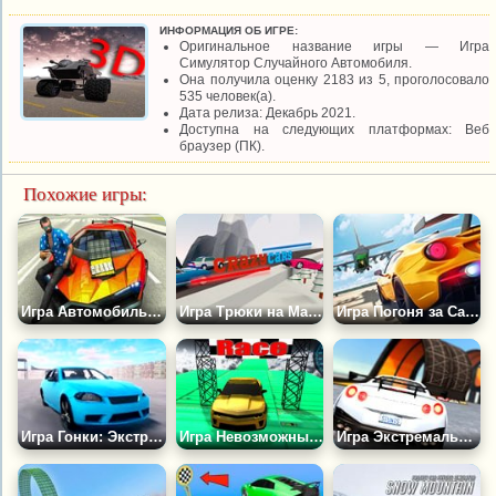
ИНФОРМАЦИЯ ОБ ИГРЕ:
Оригинальное название игры — Игра
Симулятор Случайного Автомобиля.
Она получила оценку 2183 из 5, проголосовало
535 человек(а).
Дата релиза: Декабрь 2021.
Доступна на следующих платформах: Веб
браузер (ПК).
Похожие игры:
Игра Автомобильные Трюки и Прыжки на Небе
Игра Трюки на Машинах: Прыжки на Дальность
Игра Погоня за Самолетом
Игра Гонки: Экстремальные Трюки 2
Игра Невозможные Трюковые Трассы
Игра Экстремальные Автотрюки 2