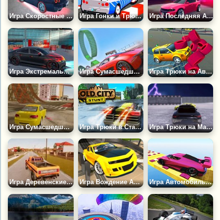
Игра Скоростные Гонки 3Д
Игра Гонки и Трюки в Небе: ГТА
Игра Последняя Автомобильная Арена
Игра Экстремальный Суперкар: Трюковая Езда
Игра Сумасшедшие Автомобильные Трюки в Бионическом Мире
Игра Трюки на Автомобиле в Майами
Игра Сумасшедшие Авто Трюки
Игра Трюки в Старом Городе
Игра Трюки на Машине в Мире Гроз
Игра Деревенские Автомобильные Трюки
Игра Вождение Автомобилей и Выполнение Трюков
Игра Автомобильные Трюки на Мега Рампе