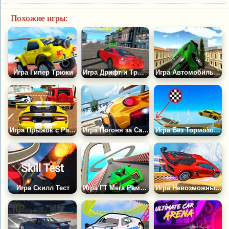
Похожие игры:
Игра Гипер Трюки
Игра Дрифт и Трюки на Ниссан ГТ-Р
Игра Автомобильные Трюки 3Д
Игра Прыжок с Рампы на Тачке
Игра Погоня за Самолетом
Игра Без Тормозов: Гонки в Небе
Игра Скилл Тест
Игра ГТ Мега Рамп: Автомобильные Трюки
Игра Невозможные Трюки на Мега Рампе