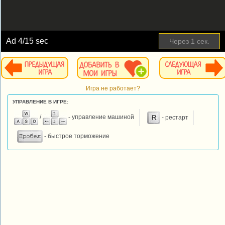
Ad
4
/15 sec
Через
1
сек.
Игра не работает?
УПРАВЛЕНИЕ В ИГРЕ:
/
- управление машиной
- рестарт
- быстрое торможение