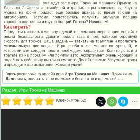
уже ждут вас в игре "Трюки на Машинах: Прыжки на
Дальность". Физика автомобилей и графика игры великолепны. Крутая
музыка на фоне придаст ещё больше драйва во время трюков на
автомобилях. Поэтому, приготовьтесь получить большую порцию
хорошего настояния и крутых эмоций. Готовы? Начинаем!
Как играть?
Перед тем как сесть в машину, одевайте шлем каскадера и пристегивайте
ремни безопасности. Давите педаль газа в пол, набирая огромную
скорость для трюков. Ваша задача — заехать на трамплин и пролететь
максимальную дистанцию. Игра разбита на множество уровней, с
которыми вам сегодня просто необходимо справиться. Копите деньги и
тратьте их на прокачку или покупку авто. Ассортимент очень хороший и
подобрать себе тачку вы точно сможете. Делайте самые безумные трюки
и проходите все испытания. Желаем удачи!
Здесь расположена онлайн игра
Игра Трюки на Машинах: Прыжки на
Дальность
, поиграть в нее вы можете бесплатно и прямо сейчас.
Раздел:
Игры Трюки на Машинах
(Оценок игры 62)