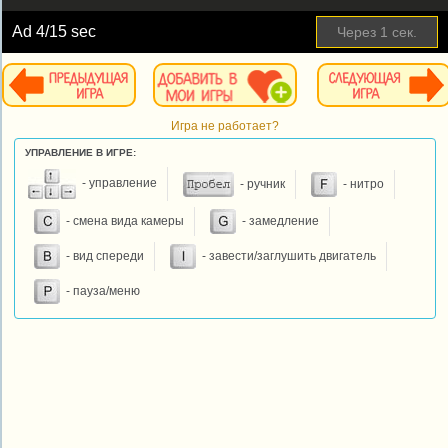
Ad
4
/15 sec
Через
1
сек.
Игра не работает?
УПРАВЛЕНИЕ В ИГРЕ:
- управление
- ручник
- нитро
- смена вида камеры
- замедление
- вид спереди
- завести/заглушить двигатель
- пауза/меню