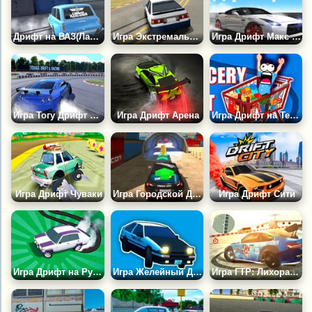
Дрифт на ВАЗ(Лада) Русских Машинах
Игра Экстремальный Дрифт 3Д
Игра Дрифт Макс 3Д
Игра Тогу Дрифт и Гонки
Игра Дрифт Арена
Игра Дрифт на Тележках
Игра Дрифт Чуваки
Игра Городской Дрифт
Игра Дрифт Сити
Игра Дрифт на Русских Машинах
Игра Желейный Дрифт
Игра ГТР: Лихорадочный Дрифт