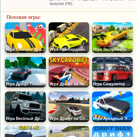
браузер (ПК).
Похожие игры:
Игра Стикмен Дрифт 3Д
Игра Ламборджини Дрифтер 2
Игра Экстремальный Дрифт Автомобиля
Игра Дрифт Гонки NFS
Игра Дрифт на Небесном Автомобиле
Игра Симулятор Дрифта на E30
Игра Весёлый Дрифт
Игра Дрифт на Спортивных Машинах
Игра Аркадный Экстремальный Дрифт 2