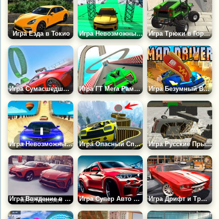
Игра Езда в Токио
Игра Невозможные Трюковые Трассы
Игра Трюки в Городе Мейя
Игра Сумасшедшие Автомобильные Трюки в Бионическом Мире
Игра ГТ Мега Рамп: Автомобильные Трюки
Игра Безумный Водитель: Сумасшедшие Трюки
Игра Невозможные Трюки на Рампе
Игра Опасный Спуск ГТА
Игра Русские Прыжки
Игра Вождение в Амстердаме
Игра Супер Авто Трюки: Небесный Тур
Игра Дрифт и Трюки в Городе