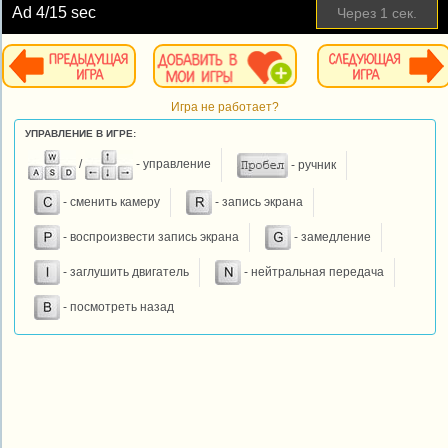
Ad
4
/15 sec
Через
1
сек.
Игра не работает?
УПРАВЛЕНИЕ В ИГРЕ:
/
- управление
- ручник
- сменить камеру
- запись экрана
- воспроизвести запись экрана
- замедление
- заглушить двигатель
- нейтральная передача
- посмотреть назад