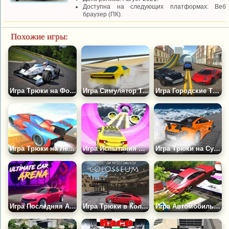
Доступна на следующих платформах: Веб
браузер (ПК).
Похожие игры:
Игра Трюки на Формуле 1
Игра Симулятор Трюков
Игра Городские Трюки на Машинах
Игра Трюки на Летающих Машинах 3Д
Игра Испытания Машин в Небесах
Игра Трюки на Суперкарах
Игра Последняя Автомобильная Арена
Игра Трюки в Колизее
Игра Автомобильные Трюки: Хот Вилс