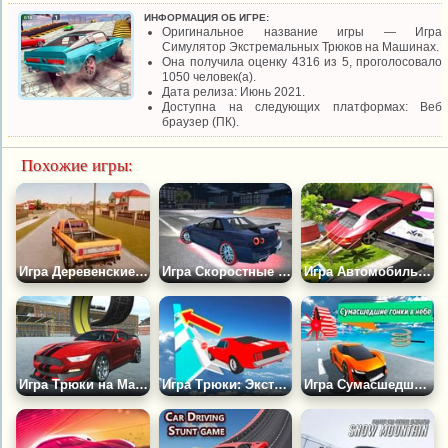
ИНФОРМАЦИЯ ОБ ИГРЕ:
Оригинальное название игры — Игра
Симулятор Экстремальных Трюков на Машинах.
Она получила оценку 4316 из 5, проголосовало
1050 человек(а).
Дата релиза: Июнь 2021.
Доступна на следующих платформах: Веб
браузер (ПК).
Похожие игры:
Игра Деревенские Автомобильные Трюки
Игра Скоростные Гонки 3Д
Игра Автомобильные Трюки: Хот Вилс
Игра Трюки на Машинах: Испытание на Скорость
Игра Трюки: Экстремальный Водитель
Игра Сумасшедшие Гонки в Небе