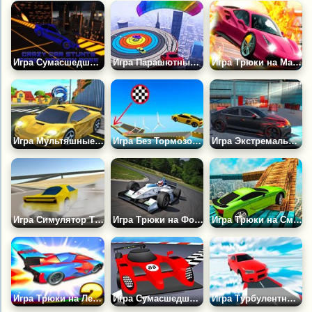
Игра Сумасшедшие Трюки на Марсианской Базе
Игра Парашютные Машины
Игра Трюки на Машинах в Космосе
Игра Мультяшные Машины: Трюки на Двоих
Игра Без Тормозов: Гонки в Небе
Игра Экстремальный Суперкар: Трюковая Езда
Игра Симулятор Трюков
Игра Трюки на Формуле 1
Игра Трюки на Смертельных Трассах
Игра Трюки на Летающих Автомобилях 2
Игра Сумасшедший Спуск
Игра Турбулентный Спуск