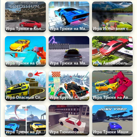
Игра Трюки в Колизее
Игра Трюки на Машинах в Городе 3
Игра Испытания с Повреждениями Машин 2
Игра Трюки на Спорткарах: Безумная Трасса
Игра Трюки на Машине в Мире Гроз
Игра Автомобильные Трюки: Хот Вилс
Игра Опасный Спуск ГТА
Игра Крутой Спуск ГТА
Игра Трюки на Автомобиле в Майами
Игра Трюки на Двоих: Соперники
Игра Тюнингованные Авто: Трюки
Игра Трюки Машин на Свалке