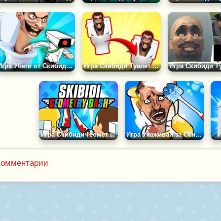
Игра Убеги от Скибиди Туалета
Игра Скибиди Туалет Соедини Пару
Игра Скибиди Геометрия Даш
Игра Ухаживай за Скибиди Туалетом
И
Комментарии