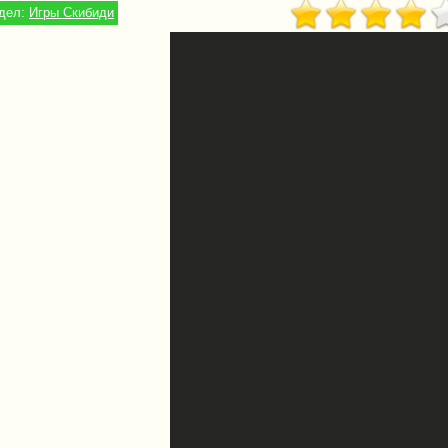
дел:
Игры Скибиди