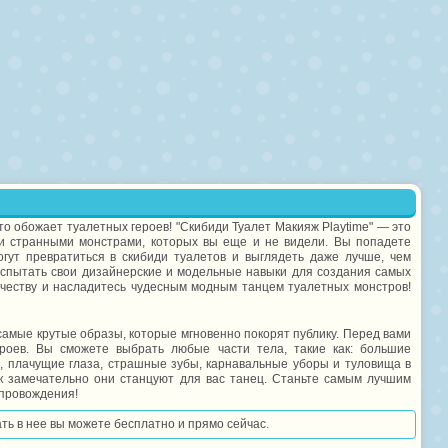
то обожает туалетных героев! "Скибиди Туалет Макияж Playtime" — это
 странными монстрами, которых вы еще и не видели. Вы попадете
гут превратиться в скибиди туалетов и выглядеть даже лучше, чем
испытать свои дизайнерские и модельные навыки для создания самых
честву и насладитесь чудесным модным танцем туалетных монстров!
самые крутые образы, которые мгновенно покорят публику. Перед вами
роев. Вы сможете выбрать любые части тела, такие как: большие
 плачущие глаза, страшные зубы, карнавальные уборы и туловища в
ак замечательно они станцуют для вас танец. Станьте самым лучшим
япровождения!
ать в нее вы можете бесплатно и прямо сейчас.