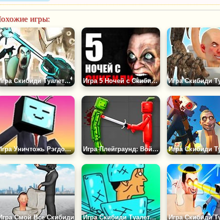
охожие игры:
Игра Скибиди Туалеты: Заражение Камераменов
Игра 5 Ночей с Скибиди Туалетом
Игра Уничтожь Рэгдолл: Плейграунд
Игра Плейграунд: Война Регдоллов
Игра Смой Все Скибиди
Игра Скибиди Туалеты 2D: Битва