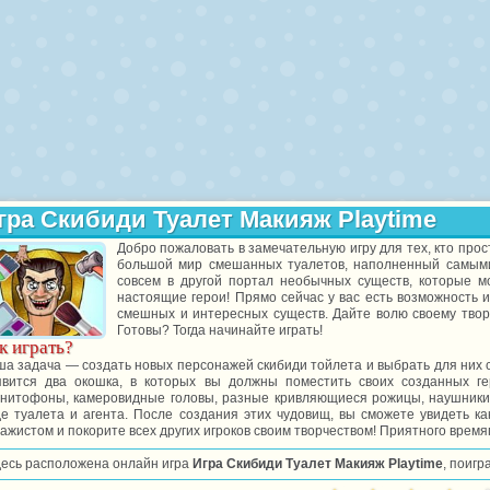
гра Скибиди Туалет Макияж Playtime
Добро пожаловать в замечательную игру для тех, кто прос
большой мир смешанных туалетов, наполненный самыми
совсем в другой портал необычных существ, которые мо
настоящие герои! Прямо сейчас у вас есть возможность 
смешных и интересных существ. Дайте волю своему твор
Готовы? Тогда начинайте играть!
к играть?
а задача — создать новых персонажей скибиди тойлета и выбрать для них 
явится два окошка, в которых вы должны поместить своих созданных ге
гнитофоны, камеровидные головы, разные кривляющиеся рожицы, наушники,
де туалета и агента. После создания этих чудовищ, вы сможете увидеть к
ажистом и покорите всех других игроков своим творчеством! Приятного врем
десь расположена онлайн игра
Игра Скибиди Туалет Макияж Playtime
, поигр