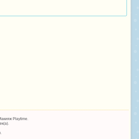
акияж Playtime.
к(а).
.