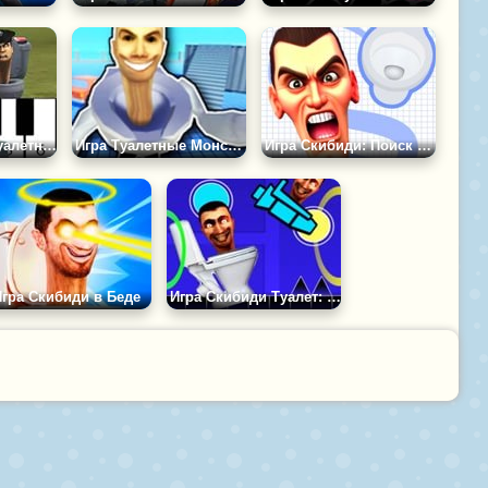
Игра Скибиди Туалетное Пианино
Игра Туалетные Монстры
Игра Скибиди: Поиск Туалета
гра Скибиди в Беде
Игра Скибиди Туалет: Геометрия Даш Унитаз