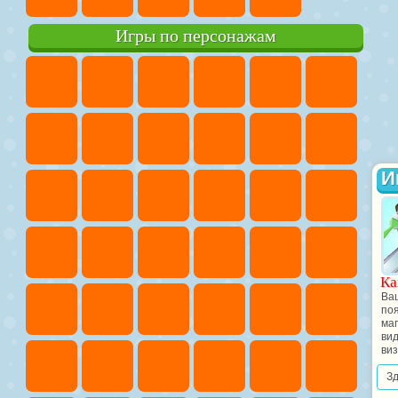
Игры по персонажам
И
Ка
Ваш
по
ма
ви
виз
З