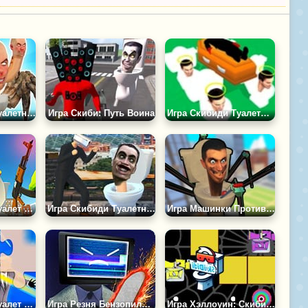
Игра Скибиди Туалетный Охотник
Игра Скиби: Путь Воина
Игра Скибиди Туалеты Хоронят Врагов
Игра Скибиди Туалет Против Камераменов
Игра Скибиди Туалетная Ярость
Игра Машинки Против Скибиди Туалетов
Игра Скибиди Туалет Головоломка
Игра Резня Бензопилой 3Д: Титан Мены Наступают
Игра Хэллоуин: Скибиди Пак Пак