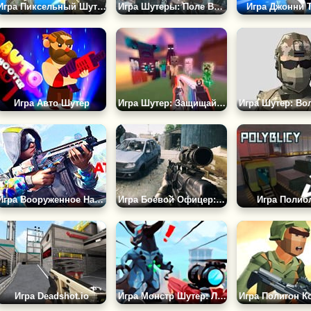
Игра Пиксельный Шутер 3
Игра Шутеры: Поле Войны 2
Игра Джонни Т
Игра Авто Шутер
Игра Шутер: Защищай Деревню от Монстров
Игра Вооруженное Нападение
Игра Боевой Офицер: Освобождение
Игра Полиб
Игра Deadshot.io
Игра Монстр Шутер: Легион Гигантов