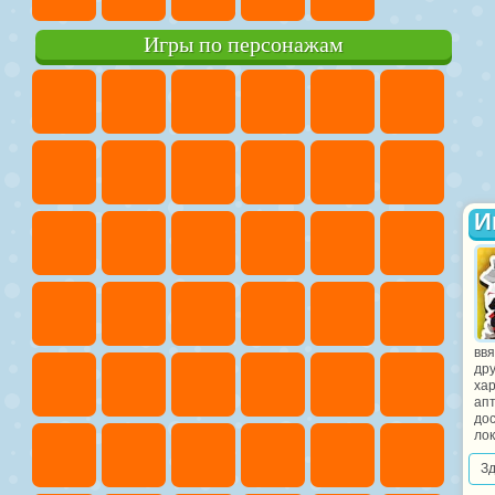
Игры по персонажам
И
вв
дру
хар
ап
до
лок
З