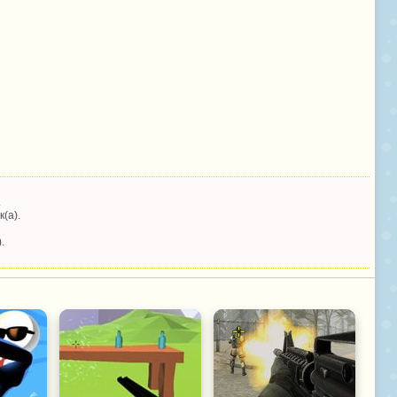
.
(а).
.