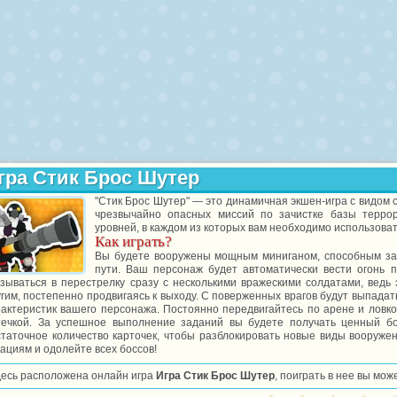
гра Стик Брос Шутер
"Стик Брос Шутер" — это динамичная экшен-игра с видом с
чрезвычайно опасных миссий по зачистке базы терро
уровней, в каждом из которых вам необходимо использовать
Как играть?
Вы будете вооружены мощным миниганом, способным за с
пути. Ваш персонаж будет автоматически вести огонь 
язываться в перестрелку сразу с несколькими вражескими солдатами, ведь 
гим, постепенно продвигаясь к выходу. С поверженных врагов будут выпад
актеристик вашего персонажа. Постоянно передвигайтесь по арене и ловко 
течкой. За успешное выполнение заданий вы будете получать ценный б
статочное количество карточек, чтобы разблокировать новые виды вооруже
ациям и одолейте всех боссов!
десь расположена онлайн игра
Игра Стик Брос Шутер
, поиграть в нее вы мож