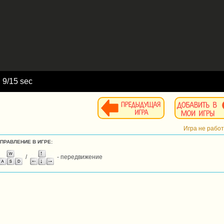
d
10
/15 sec
Игра не рабо
УПРАВЛЕНИЕ В ИГРЕ:
/
- передвижение