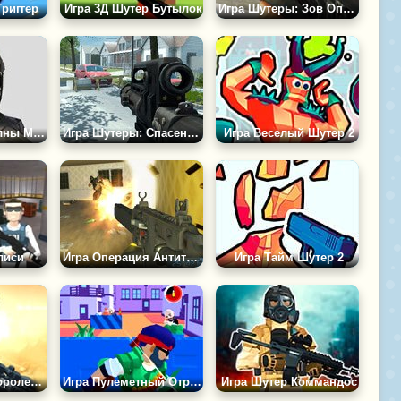
риггер
Игра 3Д Шутер Бутылок
Игра Шутеры: Зов Операции
Игра Шутер: Волны Монстров
Игра Шутеры: Спасение Шести
Игра Веселый Шутер 2
лиси
Игра Операция Антитеррор
Игра Тайм Шутер 2
Игра Полигон Королевской Стрельбы
Игра Пулеметный Отряд
Игра Шутер Коммандос