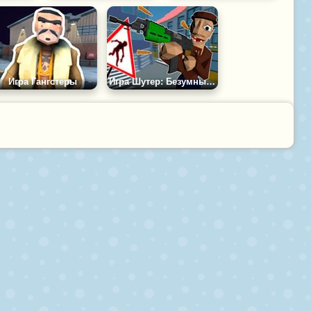
Игра Гангстеры
Игра Шутер: Безумный Город