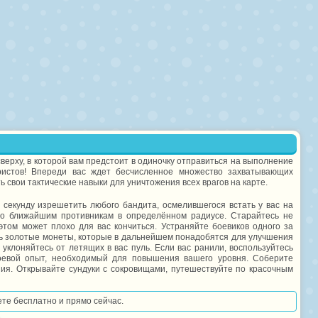
верху, в которой вам предстоит в одиночку отправиться на выполнение
ристов! Впереди вас ждет бесчисленное множество захватывающих
 свои тактические навыки для уничтожения всех врагов на карте.
екунду изрешетить любого бандита, осмелившегося встать у вас на
по ближайшим противникам в определённом радиусе. Старайтесь не
этом может плохо для вас кончиться. Устраняйте боевиков одного за
ать золотые монеты, которые в дальнейшем понадобятся для улучшения
уклоняйтесь от летящих в вас пуль. Если вас ранили, воспользуйтесь
оевой опыт, необходимый для повышения вашего уровня. Соберите
ния. Открывайте сундуки с сокровищами, путешествуйте по красочным
ете бесплатно и прямо сейчас.