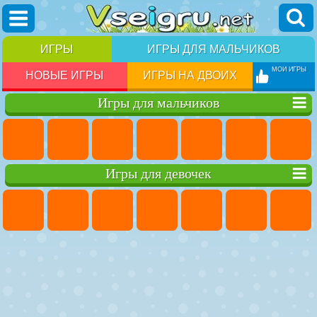
ИГРЫ
ИГРЫ ДЛЯ МАЛЬЧИКОВ
МОИ ИГРЫ
НОВЫЕ ИГРЫ
ИГРЫ НА ДВОИХ
Игры для мальчиков
Игры для девочек