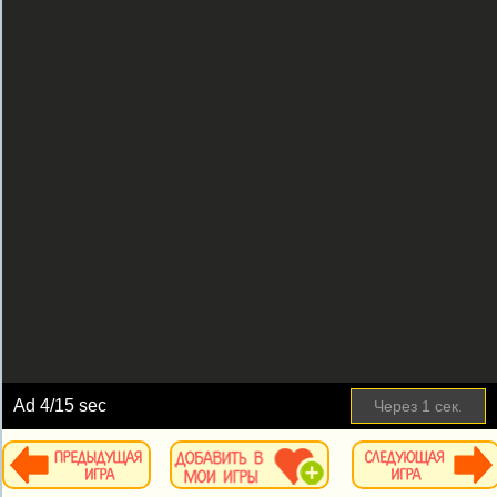
Ad
4
/15 sec
Через
1
сек.