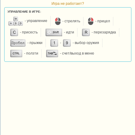
Игра не работает?
УПРАВЛЕНИЕ В ИГРЕ:
- управление
- стрелять
- прицел
- присесть
- идти
- перезарядка
- прыжки
-
- выбор оружия
- ползти
- счет/выход в меню