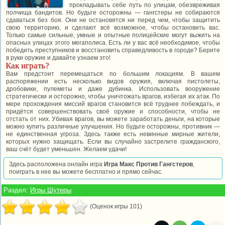
прокладывать себе путь по улицам, обезвреживая
полчища бандитов. Но будьте осторожны — гангстеры не собираются
сдаваться без боя. Они не остановятся ни перед чем, чтобы защитить
свою территорию, и сделают всё возможное, чтобы остановить вас.
Только самые сильные, умные и опытные полицейские могут выжить на
опасных улицах этого мегаполиса. Есть ли у вас всё необходимое, чтобы
победить преступников и восстановить справедливость в городе? Берите
в руки оружие и давайте узнаем это!
Как играть?
Вам предстоит перемещаться по большим локациям. В вашем
распоряжении есть несколько видов оружия, включая пистолеты,
дробовики, пулеметы и даже дубинка. Использовать вооружение
стратегически и осторожно, чтобы уничтожать врагов, избегая их атак. По
мере прохождения миссий врагов становится всё труднее побеждать, и
придётся совершенствовать своё оружие и способности, чтобы не
отстать от них. Убивая врагов, вы можете заработать деньги, на которые
можно купить различные улучшения. Но будьте осторожны, противник —
не единственная угроза. Здесь также есть невинные мирные жители,
которых нужно защищать. Если вы случайно застрелите гражданского,
ваш счёт будет уменьшен. Желаем удачи!
Здесь расположена онлайн игра
Игра Макс Против Гангстеров
,
поиграть в нее вы можете бесплатно и прямо сейчас.
Раздел:
Игры Шутеры
(Оценок игры 101)