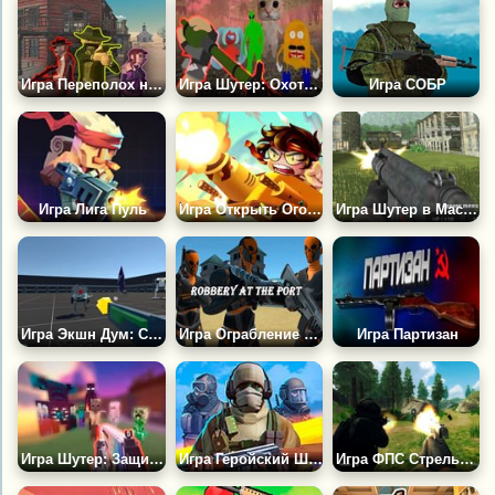
Игра Переполох на Диком Западе
Игра Шутер: Охотник На Мемы 3Д
Игра СОБР
Игра Лига Пуль
Игра Открыть Огонь
Игра Шутер в Масках 3Д
Игра Экшн Дум: Спаси Человечество
Игра Ограбление в Порту
Игра Партизан
Игра Шутер: Защищай Деревню от Монстров
Игра Геройский Шутер
Игра ФПС Стрельба на Выживание