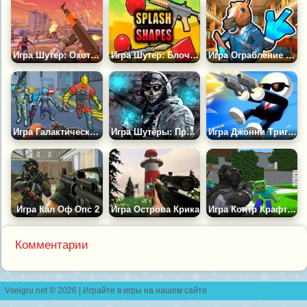
Игра Шутер: Охотник на Зомби 3Д
Игра Шутер: Блочная Атака
Игра Ограбление Банка 2
Игра Галактический Шутер: Уничтожь Цивилизацию
Игра Шутеры: Призыв к Действию
Игра Джонни Триггер
Игра Кал Оф Опс 2
Игра Острова Крика
Игра Контр Крафт Зомби
Комментарии
Vseigru.net © 2026 | Играйте в игры на нашем сайте
контакты
|
правообладателям
|
разработчикам