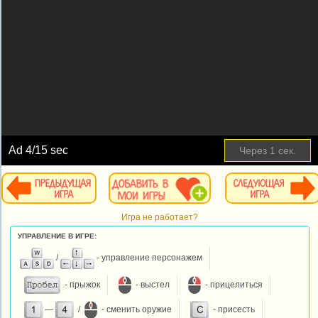
Ad
4
/15 sec
Через
1
сек.
Игра не работает?
УПРАВЛЕНИЕ В ИГРЕ:
/
- управление персонажем
- прыжок
- выстел
- прицелиться
—
/
- сменить оружие
- присесть