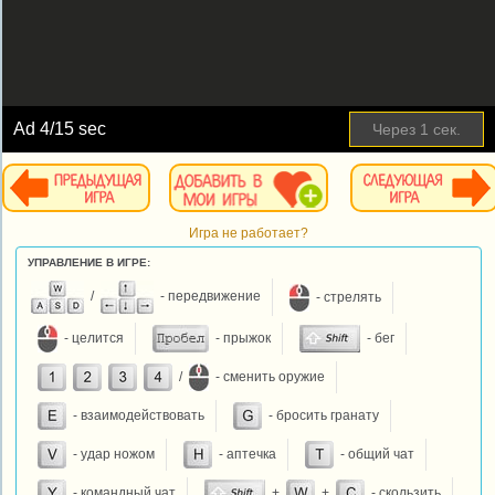
Ad
4
/15 sec
Через
1
сек.
Игра не работает?
УПРАВЛЕНИЕ В ИГРЕ:
/
- передвижение
- стрелять
- целится
- прыжок
- бег
/
- сменить оружие
- взаимодействовать
- бросить гранату
- удар ножом
- аптечка
- общий чат
- командный чат
+
+
- скользить