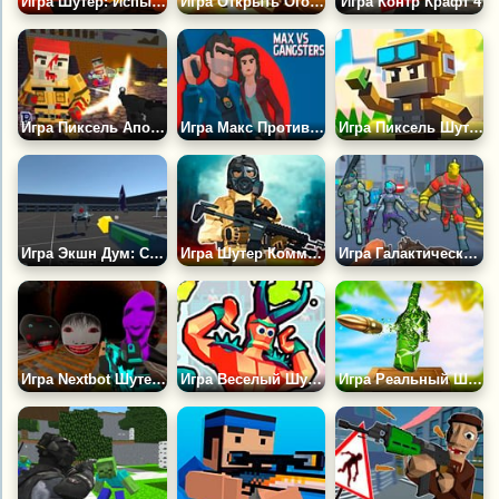
Игра Шутер: Испытание на Время
Игра Открыть Огонь
Игра Контр Крафт 4
Игра Пиксель Апокалипсис: Инфекция
Игра Макс Против Гангстеров
Игра Пиксель Шутер
Игра Экшн Дум: Спаси Человечество
Игра Шутер Коммандос
Игра Галактический Шутер: Уничтожь Цивилизацию
Игра Nextbot Шутер: Подземная Схватка
Игра Веселый Шутер 2
Игра Реальный Шутер по Бутылкам