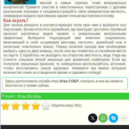
миссий в самые горячие точки вооруженных
конфликтов! Примите участие в ожесточенных перестрелках с другими
реальными игроками и продемонстрируйте свою невероятную меткость,
ликвидируя каждого противника одним точным выстрелом в голову.
Как играть?
Для начала впишите в соответствующее поле свое имя и выберите пол
персонажа. Затем посетите оружейную, где вам будет доступен огромный
арсенал различных видов оружия с уникальными визуальными
эффектами. Выберите подходящий вам комплект снаряжения,
включающий в себя штурмовую винтовку, пистолет, армейский нож и
несколько осколочных гранат. Перед началом раунда вам необходимо
выбрать одну из двух команд, после чего вы появитесь в случайном месте
на карте. Старайтесь не выходить на открытую местность, ведь тогда вы
станете слишком легкой мишенью для вражеских снайперов. Если вы
получили серьезные ранения, то немедленно воспользуйтесь аптечкой,
чтобы восстановить шкалу здоровья. Наберите как можно большее
количество очков за отведенное время и одержите победу!
Здесь расположена онлайн игра
Игра СОБР
, поиграть в нее вы можете
бесплатно и прямо сейчас.
Раздел:
Игры Шутеры
(Оценок игры 581)