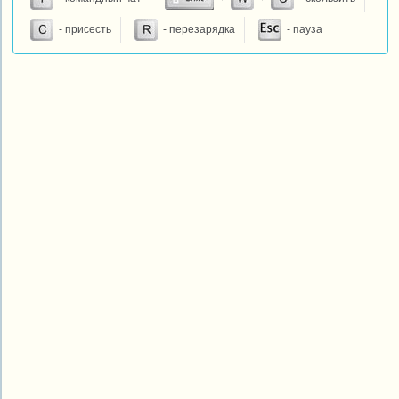
- присесть
- перезарядка
- пауза