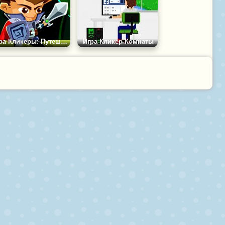
Игра Кликеры: Путешествие Героя
Игра Кликер Комнаты