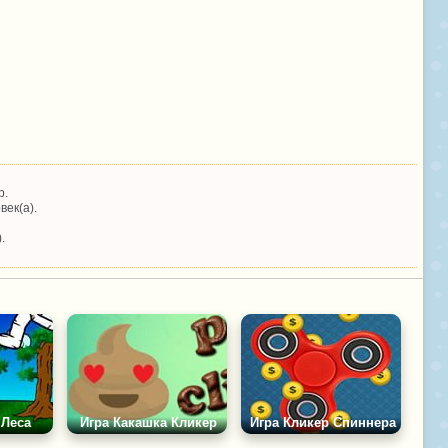
р.
век(а).
.
 Леса
Игра Какашка Кликер
Игра Кликер Спиннера