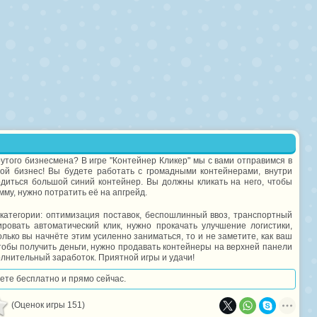
рутого бизнесмена? В игре "Контейнер Кликер" мы с вами отправимся в
ой бизнес! Вы будете работать с громадными контейнерами, внутри
одиться большой синий контейнер. Вы должны кликать на него, чтобы
му, нужно потратить её на апгрейд.
категории: оптимизация поставок, беспошлинный ввоз, транспортный
ировать автоматический клик, нужно прокачать улучшение логистики,
олько вы начнёте этим усиленно заниматься, то и не заметите, как ваш
Чтобы получить деньги, нужно продавать контейнеры на верхней панели
олнительный заработок. Приятной игры и удачи!
жете бесплатно и прямо сейчас.
(Оценок игры 151)