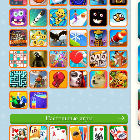
Настольные игры