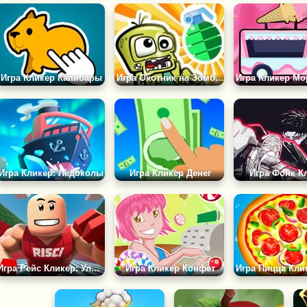
Игра Кликер Капибары
Игра Охотник на Зомби Пиньяты
Игра Кликер: Ледоколы
Игра Кликер Денег
Игра Фонк К
Игра Рейс Кликер: Уличные Гонки
Игра Кликер Конфет