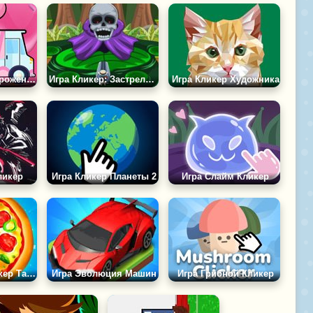
Игра Кликер Мороженого 2
Игра Кликер: Застрелите Монстра
Игра Кликер Художника
ликер
Игра Кликер Планеты 2
Игра Слайм Кликер
Игра Пицца Кликер Тайкун
Игра Эволюция Машин
Игра Грибной Кликер